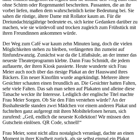
ohne Schirm oder Regenmantel beschreiten. Passanten, die an ihr
vorbei liefen, maßen dem wahrscheinlich keine Bedeutung bei. Sie
sahen die rüstige, ältere Dame mit Rollator kaum an. Für die
Dreiundachtzigjährige bedeutete es, sich keine Gedanken darüber zu
machen, wie sie würdevoll und trocken zugleich zum Frühstück mit
ihren Freundinnen ankommen würde.
Der Weg zum Café war kaum zehn Minuten lang, doch die vielen
Möglichkeiten stehen zu bleiben, verlängerten ihn zumeist auf
fünfundzwanzig. Zunächst war da die Litfaßsäule, an der immer das
neueste Theaterprogramm klebte. Dann Frau Schmidt, die jedem
auflauerte, der ihren Kiosk passierte. Heute wunderte sich Frau
Meier auch noch über das riesige Plakat an der Hauswand ihres
Bäckers. Ein neuer Kinofilm wurde angekündigt. Mehrere ältere
Gesichter schauten einen freundlich an. Die Gesichter hatten Falten,
sehr viele Falten. Das sah man selten auf Plakaten und alleine diese
Tatsache weckte ihr Interesse. Lediglich der englische Titel machte
Frau Meier Sorgen. Ob Sie den Film verstehen würde? An der
Bushaltestelle standen zwei Mädchen vor einem anderen Plakat und
fuchtelten ganz aufgeregt mit ihren Mobiltelefonen herum, sich
zurufend: „Geil, endlich die neueste Kollektion! Wir müssen den
Gutschein einlösen. QR Code, schnell!“
Frau Meier, sonst nicht allzu nostalgisch veranlagt, dachte an einen
Moment in ihrer Kindheit zurück, als sie selbst einmal ein Plakat