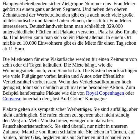
Hauptwerbetreibenden sicher Zielgruppe Nummer eins. Frau Meier
gehört zu einem ganz anderen Segment. Und neben den oberen
Zehntausend der Werbetreibenden gibt es ja auch noch viele große,
mittelständische und kleine Unternehmen, die sich für Frau Meier
interessieren. Deutschlandweit kann man schließlich 329.000
unterschiedliche Flächen mit Plakaten versehen. Platz ist also für alle
da. Und leisten kann man sich so ein Plakat allemal: In einem Ort
mit bis zu 10.000 Einwohnern gibt es die Miete für einen Tag schon
ab 11 Euro.
Die Mietkosten für eine Plakatfläche werden für einen Zeitraum von
zehn oder elf Tagen kalkuliert. Die Miete hängt, wie die
Wohnungsmiete auch, vom Standort ab. Die Kosten berücksichtigen
wie viele Fußgänger vorbei laufen und Autos oder öffentliche
Verkehrsmittel vorbei rasen. Wenn das Verkehrsaufkommen hoch
genug ist, lohnt sich nämlich auch mal eine besondere Aktion. Zum
Beispiel handbemalte Plakate wie die von
Royal Copenhagen
oder
Converse
innerhalb der „Just Add Color“ Kampagne.
Plakate gelten als sympathischer Werbeträger. Sie sind auffällig, aber
nicht aufdringlich. Sie rufen einem zu, sperren aber nicht ständig
den Weg ab. Mehr Marktschreier, weniger orientalischer
Pauschaltouristenschreck. Sie sind überall, nur nicht in unserem
Zuhause. Manche von ihnen schlafen nie. Sie leben in Türmen, auf
Säulen, hinter Glas, begleiten uns auf Schienen und schauen von