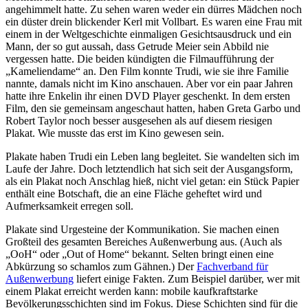
angehimmelt hatte. Zu sehen waren weder ein dürres Mädchen noch
ein düster drein blickender Kerl mit Vollbart. Es waren eine Frau mit
einem in der Weltgeschichte einmaligen Gesichtsausdruck und ein
Mann, der so gut aussah, dass Getrude Meier sein Abbild nie
vergessen hatte. Die beiden kündigten die Filmaufführung der
„Kameliendame“ an. Den Film konnte Trudi, wie sie ihre Familie
nannte, damals nicht im Kino anschauen. Aber vor ein paar Jahren
hatte ihre Enkelin ihr einen DVD Player geschenkt. In dem ersten
Film, den sie gemeinsam angeschaut hatten, haben Greta Garbo und
Robert Taylor noch besser ausgesehen als auf diesem riesigen
Plakat. Wie musste das erst im Kino gewesen sein.
Plakate haben Trudi ein Leben lang begleitet. Sie wandelten sich im
Laufe der Jahre. Doch letztendlich hat sich seit der Ausgangsform,
als ein Plakat noch Anschlag hieß, nicht viel getan: ein Stück Papier
enthält eine Botschaft, die an eine Fläche geheftet wird und
Aufmerksamkeit erregen soll.
Plakate sind Urgesteine der Kommunikation. Sie machen einen
Großteil des gesamten Bereiches Außenwerbung aus. (Auch als
„OoH“ oder „Out of Home“ bekannt. Selten bringt einen eine
Abkürzung so schamlos zum Gähnen.) Der
Fachverband für
Außenwerbung
liefert einige Fakten. Zum Beispiel darüber, wer mit
einem Plakat erreicht werden kann: mobile kaufkraftstarke
Bevölkerungsschichten sind im Fokus. Diese Schichten sind für die