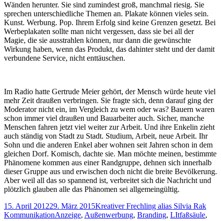
Wänden herunter. Sie sind zumindest groß, manchmal riesig. Sie
sprechen unterschiedliche Themen an. Plakate können vieles sein.
Kunst. Werbung. Pop. Ihrem Erfolg sind keine Grenzen gesetzt. Bei
Werbeplakaten sollte man nicht vergessen, dass sie bei all der
Magie, die sie ausstrahlen können, nur dann die gewünschte
Wirkung haben, wenn das Produkt, das dahinter steht und der damit
verbundene Service, nicht enttäuschen.
Im Radio hatte Gertrude Meier gehört, der Mensch würde heute viel
mehr Zeit draußen verbringen. Sie fragte sich, denn darauf ging der
Moderator nicht ein, im Vergleich zu wem oder was? Bauern waren
schon immer viel draußen und Bauarbeiter auch. Sicher, manche
Menschen fahren jetzt viel weiter zur Arbeit. Und ihre Enkelin zieht
auch ständig von Stadt zu Stadt. Studium, Arbeit, neue Arbeit. Ihr
Sohn und die anderen Enkel aber wohnen seit Jahren schon in dem
gleichen Dorf. Komisch, dachte sie. Man möchte meinen, bestimmte
Phänomene kommen aus einer Randgruppe, dehnen sich innerhalb
dieser Gruppe aus und erwischen doch nicht die breite Bevölkerung.
Aber weil all das so spannend ist, verbreitet sich die Nachricht und
plötzlich glauben alle das Phänomen sei allgemeingültig.
Veröffentlicht
Autor
Kate
15. April 2012
29. März 2015
Kreativer Frechling alias Silvia Rak
am
Tags
Kommunikation
Anzeige
,
Außenwerbung
,
Branding
,
LItfaßsäule
,