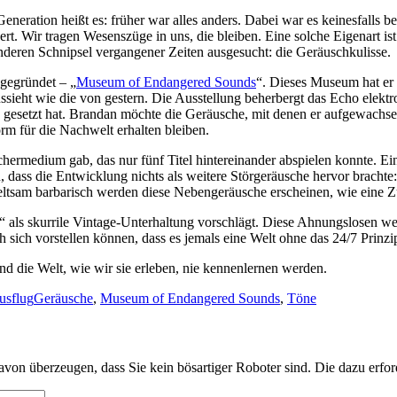
Generation heißt es: früher war alles anders. Dabei war es keinesfalls 
dert. Wir tragen Wesenszüge in uns, die bleiben. Eine solche Eigenar
nderen Schnipsel vergangener Zeiten ausgesucht: die Geräuschkulisse.
gegründet – „
Museum of Endangered Sounds
“. Dieses Museum hat er 
ussieht wie die von gestern. Die Ausstellung beherbergt das Echo elektr
setzt hat. Brandan möchte die Geräusche, mit denen er aufgewachsen is
orm für die Nachwelt erhalten bleiben.
chermedium gab, das nur fünf Titel hintereinander abspielen konnte. 
, dass die Entwicklung nichts als weitere Störgeräusche hervor brach
eltsam barbarisch werden diese Nebengeräusche erscheinen, wie eine Zu
t“ als skurrile Vintage-Unterhaltung vorschlägt. Diese Ahnungslosen w
ich vorstellen können, dass es jemals eine Welt ohne das 24/7 Prinzip
 die Welt, wie wir sie erleben, nie kennenlernen werden.
tegorien
Tags
usflug
Geräusche
,
Museum of Endangered Sounds
,
Töne
avon überzeugen, dass Sie kein bösartiger Roboter sind.
Die dazu erfor