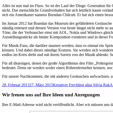
Alles ist nun mal im Fluss. So ist der Lauf der Dinge. Generation für 
nicht. Das menschliche Grundverhalten hat sich letztlich kaum verän
sich ein Amerikaner namens Brendan Chilcutt. Er hat sich einen beso
Im Januar 2012 hat Brandan das Museum der gefährdeten Geräusche 
ständig erneuert und dessen Version von heute längst nicht mehr so a
Töne, die der Verbraucher einst mit AOL, Nokia und Windows gleich ge
Ausstellungsstücke als binäre Komposition existieren und in dieser F
Für Musik-Fans, die darüber staunen werden, dass es einmal ein Spei
können. Und dabei dieses ständige Kratzen. Sie werden sich wundern
endlos im Kreis dreht und mit ihrem Surren von der Musik ablenkt. S
Für all diejenigen, denen der große Algorithmus den Film „Poltergeis
bedeutet. Denn sie werden weder einen Röhrenfernseher kennen, noch s
Für unsere Nachkommen, die mit anderen Geräuschen aufwachsen, und
Veröffentlicht
Autor
Ka
28. Februar 2013
27. März 2015
Kreativer Frechling alias Silvia Rak
A
am
Wir freuen uns auf Ihre Ideen und Anregungen
Ihre E-Mail-Adresse wird nicht veröffentlicht. Aber wir müssen uns d