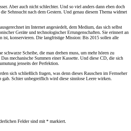
besser. Aber auch nicht schlechter. Und so viel anders dann eben doch
t ist die Sehnsucht nach dem Gestern. Und genau diesem Thema widmet
ausgerechnet im Internet angesiedelt, dem Medium, das sich selbst
onischer Geräte und technologischer Errungenschaften. Sie erinnert an
t, konservieren. Die langfristige Mission: Bis 2015 sollen alle
Eine schwarze Scheibe, die man drehen muss, um mehr hören zu
te: Das mechanische Summen einer Kassette. Und diese CD, die sich
mutung jenseits der Perfektion.
erden sich schließlich fragen, was denn dieses Rauschen im Fernseher
 gab. Schier unbegreiflich wird diese sinnlose Leere wirken.
derlichen Felder sind mit
*
markiert.