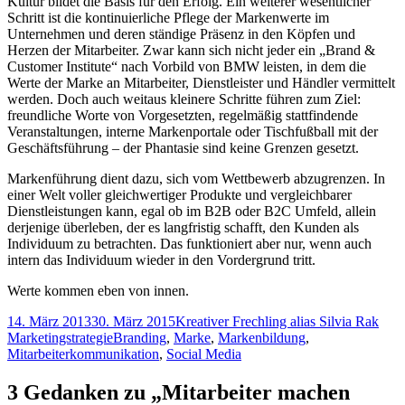
Kultur bildet die Basis für den Erfolg. Ein weiterer wesentlicher
Schritt ist die kontinuierliche Pflege der Markenwerte im
Unternehmen und deren ständige Präsenz in den Köpfen und
Herzen der Mitarbeiter. Zwar kann sich nicht jeder ein „Brand &
Customer Institute“ nach Vorbild von BMW leisten, in dem die
Werte der Marke an Mitarbeiter, Dienstleister und Händler vermittelt
werden. Doch auch weitaus kleinere Schritte führen zum Ziel:
freundliche Worte von Vorgesetzten, regelmäßig stattfindende
Veranstaltungen, interne Markenportale oder Tischfußball mit der
Geschäftsführung – der Phantasie sind keine Grenzen gesetzt.
Markenführung dient dazu, sich vom Wettbewerb abzugrenzen. In
einer Welt voller gleichwertiger Produkte und vergleichbarer
Dienstleistungen kann, egal ob im B2B oder B2C Umfeld, allein
derjenige überleben, der es langfristig schafft, den Kunden als
Individuum zu betrachten. Das funktioniert aber nur, wenn auch
intern das Individuum wieder in den Vordergrund tritt.
Werte kommen eben von innen.
Veröffentlicht
Autor
Kate
14. März 2013
30. März 2015
Kreativer Frechling alias Silvia Rak
am
Tags
Marketingstrategie
Branding
,
Marke
,
Markenbildung
,
Mitarbeiterkommunikation
,
Social Media
3 Gedanken zu „Mitarbeiter machen