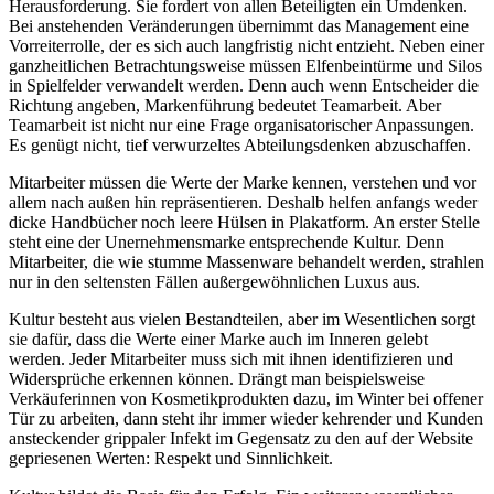
Herausforderung. Sie fordert von allen Beteiligten ein Umdenken.
Bei anstehenden Veränderungen übernimmt das Management eine
Vorreiterrolle, der es sich auch langfristig nicht entzieht. Neben einer
ganzheitlichen Betrachtungsweise müssen Elfenbeintürme und Silos
in Spielfelder verwandelt werden. Denn auch wenn Entscheider die
Richtung angeben, Markenführung bedeutet Teamarbeit. Aber
Teamarbeit ist nicht nur eine Frage organisatorischer Anpassungen.
Es genügt nicht, tief verwurzeltes Abteilungsdenken abzuschaffen.
Mitarbeiter müssen die Werte der Marke kennen, verstehen und vor
allem nach außen hin repräsentieren. Deshalb helfen anfangs weder
dicke Handbücher noch leere Hülsen in Plakatform. An erster Stelle
steht eine der Unernehmensmarke entsprechende Kultur. Denn
Mitarbeiter, die wie stumme Massenware behandelt werden, strahlen
nur in den seltensten Fällen außergewöhnlichen Luxus aus.
Kultur besteht aus vielen Bestandteilen, aber im Wesentlichen sorgt
sie dafür, dass die Werte einer Marke auch im Inneren gelebt
werden. Jeder Mitarbeiter muss sich mit ihnen identifizieren und
Widersprüche erkennen können. Drängt man beispielsweise
Verkäuferinnen von Kosmetikprodukten dazu, im Winter bei offener
Tür zu arbeiten, dann steht ihr immer wieder kehrender und Kunden
ansteckender grippaler Infekt im Gegensatz zu den auf der Website
gepriesenen Werten: Respekt und Sinnlichkeit.