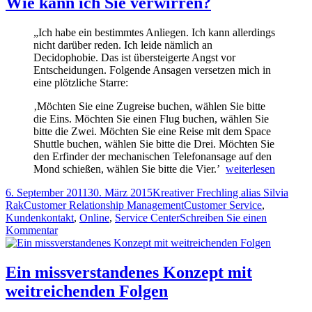
Wie kann ich Sie verwirren?
„Ich habe ein bestimmtes Anliegen. Ich kann allerdings
nicht darüber reden. Ich leide nämlich an
Decidophobie. Das ist übersteigerte Angst vor
Entscheidungen. Folgende Ansagen versetzen mich in
eine plötzliche Starre:
‚Möchten Sie eine Zugreise buchen, wählen Sie bitte
die Eins. Möchten Sie einen Flug buchen, wählen Sie
bitte die Zwei. Möchten Sie eine Reise mit dem Space
Shuttle buchen, wählen Sie bitte die Drei. Möchten Sie
den Erfinder der mechanischen Telefonansage auf den
Wie
Mond schießen, wählen Sie bitte die Vier.’
weiterlesen
kann
Veröffentlicht
Autor
6. September 2011
30. März 2015
Kreativer Frechling alias Silvia
ich
am
Kategorien
Tags
Rak
Customer Relationship Management
Customer Service
,
Sie
Kundenkontakt
,
Online
,
Service Center
Schreiben Sie einen
verwirren?
zu
Kommentar
Wie
kann
ich
Ein missverstandenes Konzept mit
Sie
weitreichenden Folgen
verwirren?