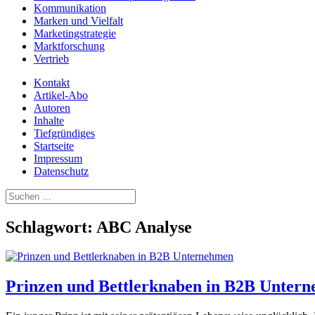
Kommunikation
Marken und Vielfalt
Marketingstrategie
Marktforschung
Vertrieb
Kontakt
Artikel-Abo
Autoren
Inhalte
Tiefgründiges
Startseite
Impressum
Datenschutz
Suchen
nach:
Schlagwort:
ABC Analyse
Prinzen und Bettlerknaben in B2B Unter