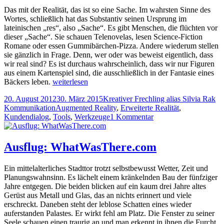
Das mit der Realität, das ist so eine Sache. Im wahrsten Sinne des
Wortes, schließlich hat das Substantiv seinen Ursprung im
lateinischen „res“, also „Sache“. Es gibt Menschen, die flüchten vor
dieser „Sache“. Sie schauen Telenovelas, lesen Science-Fiction
Romane oder essen Gummibärchen-Pizza. Andere wiederum stellen
sie gänzlich in Frage. Denn, wer oder was beweist eigentlich, dass
wir real sind? Es ist durchaus wahrscheinlich, dass wir nur Figuren
aus einem Kartenspiel sind, die ausschließlich in der Fantasie eines
Erweiterte
Bäckers leben.
weiterlesen
Realität
Veröffentlicht
Autor
Ka
20. August 2012
30. März 2015
Kreativer Frechling alias Silvia Rak
am
Tags
Kommunikation
Augmented Reality
,
Erweiterte Realität
,
zu
Kundendialog
,
Tools
,
Werkzeuge
1 Kommentar
Erweiterte
Realität
Ausflug: WhatWasThere.com
Ein mittelalterliches Stadttor trotzt selbstbewusst Wetter, Zeit und
Planungswahnsinn. Es lächelt einem kränkelnden Bau der fünfziger
Jahre entgegen. Die beiden blicken auf ein kaum drei Jahre altes
Gerüst aus Metall und Glas, das an nichts erinnert und viele
erschreckt. Daneben steht der leblose Schatten eines wieder
auferstanden Palastes. Er wirkt fehl am Platz. Die Fenster zu seiner
Seele schauen einen traurig an und man erkennt in ihnen die Furcht