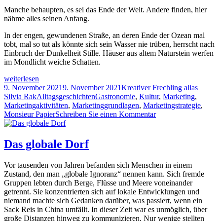
Manche behaupten, es sei das Ende der Welt. Andere finden, hier
nähme alles seinen Anfang.
In der engen, gewundenen Straße, an deren Ende der Ozean mal
tobt, mal so tut als könnte sich sein Wasser nie trüben, herrscht nach
Einbruch der Dunkelheit Stille. Häuser aus altem Naturstein werfen
im Mondlicht weiche Schatten.
Marketinglektionen
weiterlesen
vom
Veröffentlicht
Autor
9. November 2021
9. November 2021
Kreativer Frechling alias
Ende
am
Kategorien
Tags
Silvia Rak
Alltagsgeschichten
Gastronomie
,
Kultur
,
Marketing
,
der
Marketingaktivitäten
,
Marketinggrundlagen
,
Marketingstrategie
,
Welt
zu
Monsieur Papier
Schreiben Sie einen Kommentar
Marketinglektionen
vom
Ende
Das globale Dorf
der
Welt
Vor tausenden von Jahren befanden sich Menschen in einem
Zustand, den man „globale Ignoranz“ nennen kann. Sich fremde
Gruppen lebten durch Berge, Flüsse und Meere voneinander
getrennt. Sie konzentrierten sich auf lokale Entwicklungen und
niemand machte sich Gedanken darüber, was passiert, wenn ein
Sack Reis in China umfällt. In dieser Zeit war es unmöglich, über
große Distanzen hinweg zu kommunizieren. Nur wenige stellten