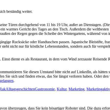
ich beständig weiter.
 seine Türen durchgehend von 11 bis 19 Uhr, außer an Dienstagen. (Di
 ein warmes Gericht des Tages an den Tisch. Außerdem die weltbesten
n draußen der Regen gegen die Scheibe des Wintergartens, während von
gängige Rucksäcke oder Handtaschen passen. Japanische Bleistifte, fr
 steht nicht nur für köstliche Lebensstunden, sondern auch für verspie
Einst diente es als Restaurant, in dem vom Wind zerzauste Reisende Ra
ommunizieren Sie diesen Umstand bitte nicht auf LinkedIn, als hätten 
ufen Sie sich und finden etwas, das Sie längst verloren haben. Oder d
 gelangen
.
Kategorien
Tags
 Rak
Alltagsgeschichten
Gastronomie
,
Kultur
,
Marketing
,
Marketingaktiv
avon überzeugen, dass Sie kein bösartiger Roboter sind.
Die dazu erfor