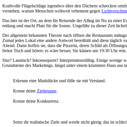
Kraftvolle Flügelschläge irgendwo über den Dächern schrecken ortsfr
verstehen, warum Menschen weltweit vehement gegen
Lichtverschm
Das hier ist der Ort, an dem für Reisende der Alltag im Nu zu eine
entlang und macht Platz für die Sonne. Ungefähr zu dieser Zeit läche
Der allgemein bekannten Theorie nach öffnen die Restaurants mittags
Zumal jedes Lokal eine andere Antwort bereithält und diese täglich v
Abend. Dann hoffen sie, dass die Pizzeria, deren Schild als Öffnung
freien Tisch und hören: es wäre besser, Sie kämen um 19:30 Uhr rein.
Stur? Launisch? Inkonsequent? Interpretationsfähig. Einige wenige w
Grundsteine des Marketings, längst unter einem krummen Haus aus t
Erkenne eine Marktlücke und fülle sie mit Verstand.
Kenne deine
Zielgruppe
.
Kenne deine Konkurrenz.
Setze dir realistische Ziele und werde nicht gierig; das ist schl