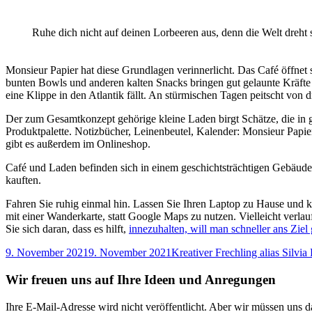
Ruhe dich nicht auf deinen Lorbeeren aus, denn die Welt dreht s
Monsieur Papier hat diese Grundlagen verinnerlicht. Das Café öffnet
bunten Bowls und anderen kalten Snacks bringen gut gelaunte Kräfte
eine Klippe in den Atlantik fällt. An stürmischen Tagen peitscht vo
Der zum Gesamtkonzept gehörige kleine Laden birgt Schätze, die in 
Produktpalette. Notizbücher, Leinenbeutel, Kalender: Monsieur Papier
gibt es außerdem im Onlineshop.
Café und Laden befinden sich in einem geschichtsträchtigen Gebäude. 
kauften.
Fahren Sie ruhig einmal hin. Lassen Sie Ihren Laptop zu Hause und k
mit einer Wanderkarte, statt Google Maps zu nutzen. Vielleicht verla
Sie sich daran, dass es hilft,
innezuhalten, will man schneller ans Ziel
Veröffentlicht
Autor
9. November 2021
9. November 2021
Kreativer Frechling alias Silvia
am
Wir freuen uns auf Ihre Ideen und Anregungen
Ihre E-Mail-Adresse wird nicht veröffentlicht. Aber wir müssen uns d