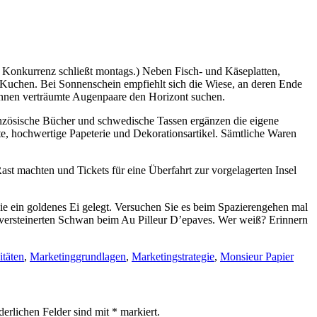
e Konkurrenz schließt montags.) Neben Fisch- und Käseplatten,
 Kuchen. Bei Sonnenschein empfiehlt sich die Wiese, an deren Ende
 innen verträumte Augenpaare den Horizont suchen.
anzösische Bücher und schwedische Tassen ergänzen die eigene
lte, hochwertige Papeterie und Dekorationsartikel. Sämtliche Waren
st machten und Tickets für eine Überfahrt zur vorgelagerten Insel
sie ein goldenes Ei gelegt. Versuchen Sie es beim Spazierengehen mal
en versteinerten Schwan beim Au Pilleur D’epaves. Wer weiß? Erinnern
itäten
,
Marketinggrundlagen
,
Marketingstrategie
,
Monsieur Papier
derlichen Felder sind mit
*
markiert.