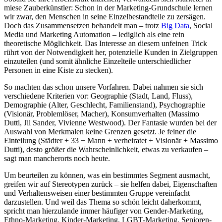
miese Zauberkünstler: Schon in der Marketing-Grundschule lernen
wir zwar, den Menschen in seine Einzelbestandteile zu zersägen.
Doch das Zusammensetzen behandelt man – trotz
Big Data
, Social
Media und Marketing Automation – lediglich als eine rein
theoretische Möglichkeit.
Das Interesse an diesem unfeinen Trick
rührt von der Notwendigkeit her, potenzielle Kunden in Zielgruppen
einzuteilen (und somit ähnliche Einzelteile unterschiedlicher
Personen in eine Kiste zu stecken).
So machten das schon unsere Vorfahren. Dabei nahmen sie sich
verschiedene Kriterien vor: Geographie (Stadt, Land, Fluss),
Demographie (Alter, Geschlecht, Familienstand), Psychographie
(Visionär, Problemlöser, Macher), Konsumverhalten (Massimo
Dutti, Jil Sander, Vivienne Westwood). Der Fantasie wurden bei der
Auswahl von Merkmalen keine Grenzen gesetzt. Je feiner die
Einteilung (Städter + 33 + Mann + verheiratet + Visionär + Massimo
Dutti), desto größer die Wahrscheinlichkeit, etwas zu verkaufen –
sagt man mancherorts noch heute.
Um beurteilen zu können, was ein bestimmtes Segment ausmacht,
greifen wir auf Stereotypen zurück – sie helfen dabei, Eigenschaften
und Verhaltensweisen einer bestimmten Gruppe vereinfacht
darzustellen. Und weil das Thema so schön leicht daherkommt,
spricht man hierzulande immer häufiger von Gender-Marketing,
Ethno-Marketing, Kinder-Marketing, LGBT-Marketing, Senioren-