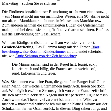
Marketing – suchen Sie es sich aus.
Die Eindimensionalität dieser Betrachtung macht zum einen stutzig
– ein Mann ist nicht nur ein männliches Wesen, eine 90-jährige nicht
nur alt, ein Marokkaner nicht nur ein Mensch aus Marokko usw.
Zum anderen nehmen die simplifizierten Bilder, die Unternehmen
malen, und bei denen sie krampfhaft zu verharren scheinen, Einfluss
auf die Entwicklung der Gesellschaft.
Wohl am häufigsten diskutiert, weil am weitesten verbreitet:
Gender-Marketing
. Das Dilemma fängt mit den Farben
Blau
beziehungsweise Rosa im Kinderzimmer
an und endet scheinbar
nie, wie
Antje Schrupp von der Zeit beobachtet
:
Die Männersachen sind in der Regel hart, feurig, eckig,
kalorienreich und billig, die Frauensachen weich, soft,
rund, kalorienarm und teuer.
Was, Sie kennen etwa eine Frau, die gerne fette Burger isst? Oder
einen Mann, der weiche Unterhemden trägt? Ach, hören Sie doch
auf. Womöglich erzählen Sie uns gleich von einer Frauenzeitschrift,
die sich nicht mit lackierten Nägeln und der perfekten Figur befasst?
Auch wenn das Thema viel zu ernst ist, um dumme Witze zu
machen – manchmal wünsche ich mir meine blaue Uniform aus der
Schulzeit im fernen Osten zurück. In diesem Ding sahen Jungs und