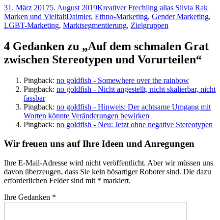
Veröffentlicht
Autor
Kat
31. März 2017
5. August 2019
Kreativer Frechling alias Silvia Rak
am
Tags
Marken und Vielfalt
Daimler
,
Ethno-Marketing
,
Gender Marketing
,
LGBT-Marketing
,
Marktsegmentierung
,
Zielgruppen
4 Gedanken zu „Auf dem schmalen Grat
zwischen Stereotypen und Vorurteilen“
Pingback:
no goldfish - Somewhere over the rainbow
Pingback:
no goldfish - Nicht angestellt, nicht skalierbar, nicht
fassbar
Pingback:
no goldfish - Hinweis: Der achtsame Umgang mit
Worten könnte Veränderungen bewirken
Pingback:
no goldfish - Neu: Jetzt ohne negative Stereotypen
Wir freuen uns auf Ihre Ideen und Anregungen
Ihre E-Mail-Adresse wird nicht veröffentlicht. Aber wir müssen uns
davon überzeugen, dass Sie kein bösartiger Roboter sind.
Die dazu
erforderlichen Felder sind mit
*
markiert.
Ihre Gedanken
*