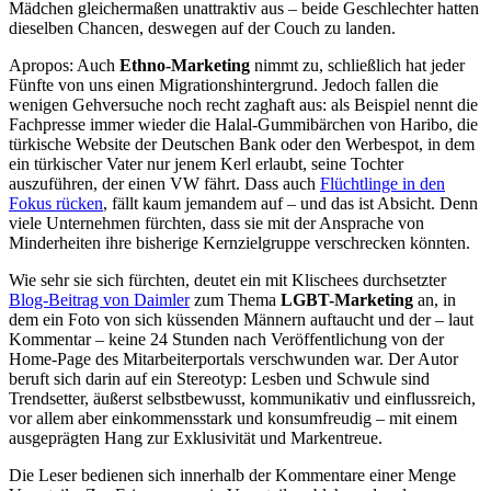
Mädchen gleichermaßen unattraktiv aus – beide Geschlechter hatten
dieselben Chancen, deswegen auf der Couch zu landen.
Apropos: Auch
Ethno-Marketing
nimmt zu, schließlich hat jeder
Fünfte von uns einen Migrationshintergrund. Jedoch fallen die
wenigen Gehversuche noch recht zaghaft aus: als Beispiel nennt die
Fachpresse immer wieder die Halal-Gummibärchen von Haribo, die
türkische Website der Deutschen Bank oder den Werbespot, in dem
ein türkischer Vater nur jenem Kerl erlaubt, seine Tochter
auszuführen, der einen VW fährt. Dass auch
Flüchtlinge in den
Fokus rücken
, fällt kaum jemandem auf – und das ist Absicht. Denn
viele Unternehmen fürchten, dass sie mit der Ansprache von
Minderheiten ihre bisherige Kernzielgruppe verschrecken könnten.
Wie sehr sie sich fürchten, deutet ein mit Klischees durchsetzter
Blog-Beitrag von Daimler
zum Thema
LGBT-Marketing
an, in
dem ein Foto von sich küssenden Männern auftaucht und der – laut
Kommentar – keine 24 Stunden nach Veröffentlichung von der
Home-Page des Mitarbeiterportals verschwunden war. Der Autor
beruft sich darin auf ein Stereotyp: Lesben und Schwule sind
Trendsetter, äußerst selbstbewusst, kommunikativ und einflussreich,
vor allem aber einkommensstark und konsumfreudig – mit einem
ausgeprägten Hang zur Exklusivität und Markentreue.
Die Leser bedienen sich innerhalb der Kommentare einer Menge