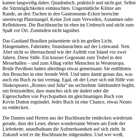
kamen langweilig daher. Quadratisch, praktisch und nicht gut. Selbst
die Sitzmöglichkeiten enttäuschten. Ungemütliche Klötze am
Rande, an den Tischen in den Gastronomie-Ecken herrschte
unentwegt Platzmangel. Keine Zeit zum Verweilen, Ausatmen oder
Reflektieren. Die Buchbranche ist eben im Umbruch und nicht zum
Spaß vor Ort. Zumindest nicht tagsüber.
Das Gastland Brasilien präsentierte sich im grellen Licht.
Hängematten, Fahrräder, Strandansichten auf der Leinwand. Nett.
Aber nicht so überraschend wie der Auftritt von Island vor zwei
Jahren. Diese Stille. Ein krasser Gegensatz zum Trubel in den
Messehallen – und zum Alltag vieler Menschen in Westeuropa.
Beide Pavillons hatten allerdings etwas gemeinsam: Sie entführten
den Besucher in eine fremde Welt. Und taten damit genau das, was
auch ein Buch zu tun vermag. Egal, ob der Leser sich mit Hilfe von
Shakespeares „Romeo und Julia“ ins sechzehnte Jahrhundert begibt,
um festzustellen, dass manches sich nie ändert oder die
Eigenschaften von Psychopathen im gleichnamigen Buch von
Kevin Dutton ergründet. Jedes Buch ist eine Chance, etwas Neues
zu entdecken.
Die Damen und Herren aus der Buchbranche entdecken wiederum
gerade, dass der Leser, dieses wundersame Wesen am Ende der
Lieferkette, unaufhaltsam die Aufmerksamkeit auf sich zieht. In
Zukunft wird er die Buchbranche mitgestalten. Und wer weiß,