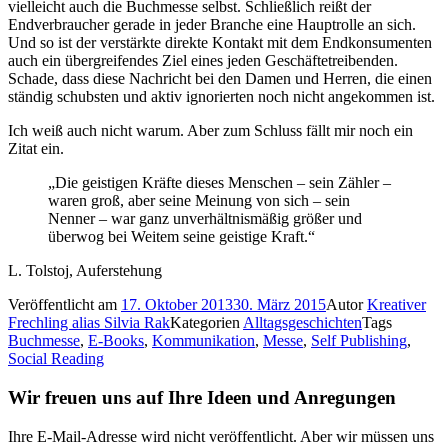
vielleicht auch die Buchmesse selbst. Schließlich reißt der
Endverbraucher gerade in jeder Branche eine Hauptrolle an sich.
Und so ist der verstärkte direkte Kontakt mit dem Endkonsumenten
auch ein übergreifendes Ziel eines jeden Geschäftetreibenden.
Schade, dass diese Nachricht bei den Damen und Herren, die einen
ständig schubsten und aktiv ignorierten noch nicht angekommen ist.
Ich weiß auch nicht warum. Aber zum Schluss fällt mir noch ein
Zitat ein.
„Die geistigen Kräfte dieses Menschen – sein Zähler –
waren groß, aber seine Meinung von sich – sein
Nenner – war ganz unverhältnismäßig größer und
überwog bei Weitem seine geistige Kraft.“
L. Tolstoj, Auferstehung
Veröffentlicht am
17. Oktober 2013
30. März 2015
Autor
Kreativer
Frechling alias Silvia Rak
Kategorien
Alltagsgeschichten
Tags
Buchmesse
,
E-Books
,
Kommunikation
,
Messe
,
Self Publishing
,
Social Reading
Wir freuen uns auf Ihre Ideen und Anregungen
Ihre E-Mail-Adresse wird nicht veröffentlicht. Aber wir müssen uns