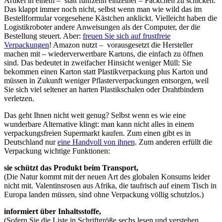
Artikel in einem – statt fünfzehn einzelner – Päckchen zu schicken.
Das klappt immer noch nicht, selbst wenn man wie wild das im
Bestellformular vorgesehene Kästchen anklickt. Vielleicht haben die
Logistikroboter andere Anweisungen als der Computer, der die
Bestellung steuert. Aber:
freuen Sie sich auf frustfreie
Verpackungen
! Amazon nutzt – vorausgesetzt die Hersteller
machen mit – wiederverwertbare Kartons, die einfach zu öffnen
sind. Das bedeutet in zweifacher Hinsicht weniger Müll: Sie
bekommen einen Karton statt Plastikverpackung plus Karton und
müssen in Zukunft weniger Pflasterverpackungen entsorgen, weil
Sie sich viel seltener an harten Plastikschalen oder Drahtbindern
verletzen.
Das geht Ihnen nicht weit genug? Selbst wenn es wie eine
wunderbare Alternative klingt: man kann nicht alles in einem
verpackungsfreien Supermarkt kaufen. Zum einen gibt es in
Deutschland nur
eine Handvoll von ihnen
. Zum anderen erfüllt die
Verpackung wichtige Funktionen:
sie schützt das Produkt beim Transport,
(Die Natur kommt mit der neuen Art des globalen Konsums leider
nicht mit. Valentinsrosen aus Afrika, die taufrisch auf einem Tisch in
Europa landen müssen, sind ohne Verpackung völlig schutzlos.)
informiert über Inhaltsstoffe,
(Sofern Sie die Liste in Schriftgröße sechs lesen und verstehen