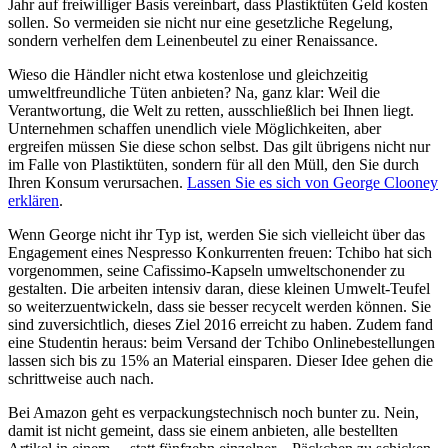
Jahr auf freiwilliger Basis vereinbart, dass Plastiktüten Geld kosten
sollen. So vermeiden sie nicht nur eine gesetzliche Regelung,
sondern verhelfen dem Leinenbeutel zu einer Renaissance.
Wieso die Händler nicht etwa kostenlose und gleichzeitig
umweltfreundliche Tüten anbieten? Na, ganz klar: Weil die
Verantwortung, die Welt zu retten, ausschließlich bei Ihnen liegt.
Unternehmen schaffen unendlich viele Möglichkeiten, aber
ergreifen müssen Sie diese schon selbst. Das gilt übrigens nicht nur
im Falle von Plastiktüten, sondern für all den Müll, den Sie durch
Ihren Konsum verursachen.
Lassen Sie es sich von George Clooney
erklären
.
Wenn George nicht ihr Typ ist, werden Sie sich vielleicht über das
Engagement eines Nespresso Konkurrenten freuen: Tchibo hat sich
vorgenommen, seine Cafissimo-Kapseln umweltschonender zu
gestalten. Die arbeiten intensiv daran, diese kleinen Umwelt-Teufel
so weiterzuentwickeln, dass sie besser recycelt werden können. Sie
sind zuversichtlich, dieses Ziel 2016 erreicht zu haben. Zudem fand
eine Studentin heraus: beim Versand der Tchibo Onlinebestellungen
lassen sich bis zu 15% an Material einsparen. Dieser Idee gehen die
schrittweise auch nach.
Bei Amazon geht es verpackungstechnisch noch bunter zu. Nein,
damit ist nicht gemeint, dass sie einem anbieten, alle bestellten