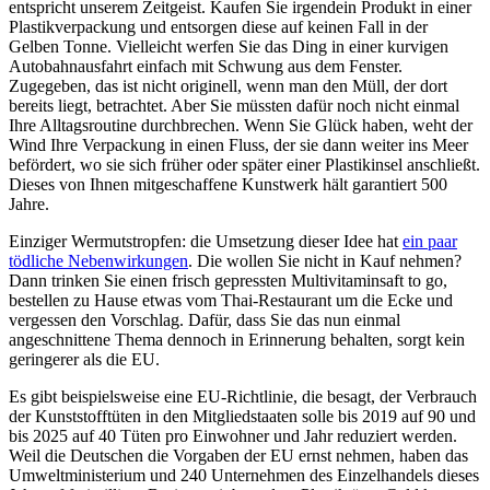
entspricht unserem Zeitgeist. Kaufen Sie irgendein Produkt in einer
Plastikverpackung und entsorgen diese auf keinen Fall in der
Gelben Tonne. Vielleicht werfen Sie das Ding in einer kurvigen
Autobahnausfahrt einfach mit Schwung aus dem Fenster.
Zugegeben, das ist nicht originell, wenn man den Müll, der dort
bereits liegt, betrachtet. Aber Sie müssten dafür noch nicht einmal
Ihre Alltagsroutine durchbrechen. Wenn Sie Glück haben, weht der
Wind Ihre Verpackung in einen Fluss, der sie dann weiter ins Meer
befördert, wo sie sich früher oder später einer Plastikinsel anschließt.
Dieses von Ihnen mitgeschaffene Kunstwerk hält garantiert 500
Jahre.
Einziger Wermutstropfen: die Umsetzung dieser Idee hat
ein paar
tödliche Nebenwirkungen
. Die wollen Sie nicht in Kauf nehmen?
Dann trinken Sie einen frisch gepressten Multivitaminsaft to go,
bestellen zu Hause etwas vom Thai-Restaurant um die Ecke und
vergessen den Vorschlag. Dafür, dass Sie das nun einmal
angeschnittene Thema dennoch in Erinnerung behalten, sorgt kein
geringerer als die EU.
Es gibt beispielsweise eine EU-Richtlinie, die besagt, der Verbrauch
der Kunststofftüten in den Mitgliedstaaten solle bis 2019 auf 90 und
bis 2025 auf 40 Tüten pro Einwohner und Jahr reduziert werden.
Weil die Deutschen die Vorgaben der EU ernst nehmen, haben das
Umweltministerium und 240 Unternehmen des Einzelhandels dieses