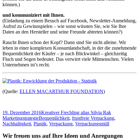
können.)
und kommuniziert mit Ihnen.
(Einladung zu einem Besuch auf Facebook, Newsletter-Anmeldung,
Aufruf zu Gewinnspielen – wie sonst wüssten Sie, wie Sie Ihre
Daten an den Hersteller und seine Freunde abtreten können?)
Raucht Ihnen schon der Kopf? Dann sind Sie nicht alleine. Wir
leben in einer komplexen Konsumlandschaft, in der die zunehmende
Bequemlichkeit der Käufer – je nach Blickwinkel – gleichzeitig
Fluch und Segen bedeutet. Das verwirrt viele Mitmenschen. Vielen
Unternehmen ist’s recht.
(Quelle:
ELLEN MACARTHUR FOUNDATION
)
Veröffentlicht
Autor
Kategorien
19. Dezember 2016
Kreativer Frechling alias Silvia Rak
am
Tags
Marketingstrategie
Bequemlichkeit
,
frustfreie Verpackung
,
Nachhaltigkeit
,
Plastik
,
Verpackung
,
Verpackungsmüll
Wir freuen uns auf Ihre Ideen und Anregungen