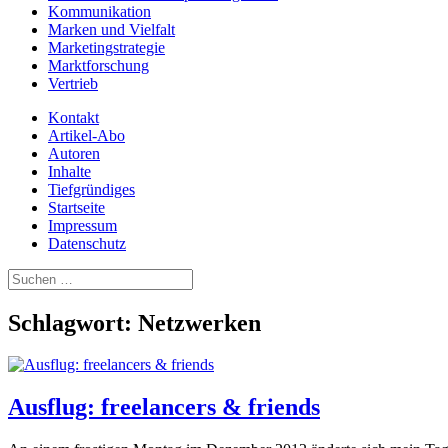
Kommunikation
Marken und Vielfalt
Marketingstrategie
Marktforschung
Vertrieb
Kontakt
Artikel-Abo
Autoren
Inhalte
Tiefgründiges
Startseite
Impressum
Datenschutz
Suchen
nach:
Schlagwort:
Netzwerken
Ausflug: freelancers & friends