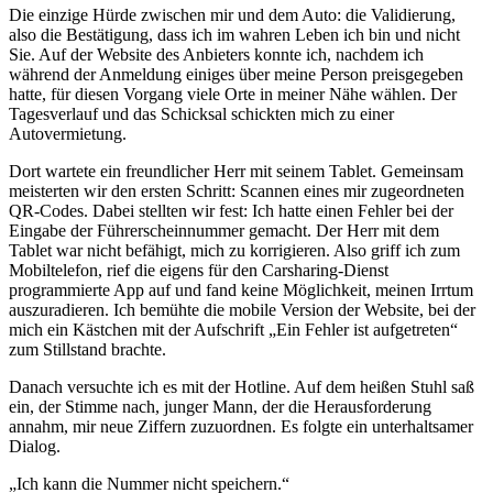
Die einzige Hürde zwischen mir und dem Auto: die Validierung,
also die Bestätigung, dass ich im wahren Leben ich bin und nicht
Sie. Auf der Website des Anbieters konnte ich, nachdem ich
während der Anmeldung einiges über meine Person preisgegeben
hatte, für diesen Vorgang viele Orte in meiner Nähe wählen. Der
Tagesverlauf und das Schicksal schickten mich zu einer
Autovermietung.
Dort wartete ein freundlicher Herr mit seinem Tablet. Gemeinsam
meisterten wir den ersten Schritt: Scannen eines mir zugeordneten
QR-Codes. Dabei stellten wir fest: Ich hatte einen Fehler bei der
Eingabe der Führerscheinnummer gemacht. Der Herr mit dem
Tablet war nicht befähigt, mich zu korrigieren. Also griff ich zum
Mobiltelefon, rief die eigens für den Carsharing-Dienst
programmierte App auf und fand keine Möglichkeit, meinen Irrtum
auszuradieren. Ich bemühte die mobile Version der Website, bei der
mich ein Kästchen mit der Aufschrift „Ein Fehler ist aufgetreten“
zum Stillstand brachte.
Danach versuchte ich es mit der Hotline. Auf dem heißen Stuhl saß
ein, der Stimme nach, junger Mann, der die Herausforderung
annahm, mir neue Ziffern zuzuordnen. Es folgte ein unterhaltsamer
Dialog.
„Ich kann die Nummer nicht speichern.“