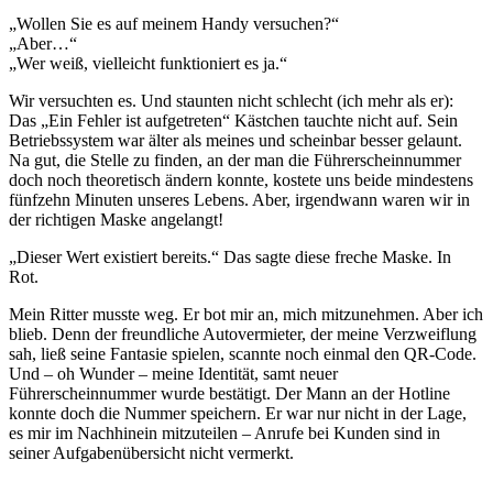
„Wollen Sie es auf meinem Handy versuchen?“
„Aber…“
„Wer weiß, vielleicht funktioniert es ja.“
Wir versuchten es. Und staunten nicht schlecht (ich mehr als er):
Das „Ein Fehler ist aufgetreten“ Kästchen tauchte nicht auf. Sein
Betriebssystem war älter als meines und scheinbar besser gelaunt.
Na gut, die Stelle zu finden, an der man die Führerscheinnummer
doch noch theoretisch ändern konnte, kostete uns beide mindestens
fünfzehn Minuten unseres Lebens. Aber, irgendwann waren wir in
der richtigen Maske angelangt!
„Dieser Wert existiert bereits.“ Das sagte diese freche Maske. In
Rot.
Mein Ritter musste weg. Er bot mir an, mich mitzunehmen. Aber ich
blieb. Denn der freundliche Autovermieter, der meine Verzweiflung
sah, ließ seine Fantasie spielen, scannte noch einmal den QR-Code.
Und – oh Wunder – meine Identität, samt neuer
Führerscheinnummer wurde bestätigt. Der Mann an der Hotline
konnte doch die Nummer speichern. Er war nur nicht in der Lage,
es mir im Nachhinein mitzuteilen – Anrufe bei Kunden sind in
seiner Aufgabenübersicht nicht vermerkt.