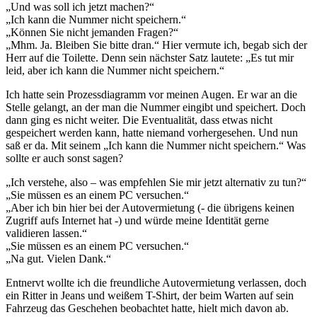
„Und was soll ich jetzt machen?“
„Ich kann die Nummer nicht speichern.“
„Können Sie nicht jemanden Fragen?“
„Mhm. Ja. Bleiben Sie bitte dran.“ Hier vermute ich, begab sich der
Herr auf die Toilette. Denn sein nächster Satz lautete: „Es tut mir
leid, aber ich kann die Nummer nicht speichern.“
Ich hatte sein Prozessdiagramm vor meinen Augen. Er war an die
Stelle gelangt, an der man die Nummer eingibt und speichert. Doch
dann ging es nicht weiter. Die Eventualität, dass etwas nicht
gespeichert werden kann, hatte niemand vorhergesehen. Und nun
saß er da. Mit seinem „Ich kann die Nummer nicht speichern.“ Was
sollte er auch sonst sagen?
„Ich verstehe, also – was empfehlen Sie mir jetzt alternativ zu tun?“
„Sie müssen es an einem PC versuchen.“
„Aber ich bin hier bei der Autovermietung (- die übrigens keinen
Zugriff aufs Internet hat -) und würde meine Identität gerne
validieren lassen.“
„Sie müssen es an einem PC versuchen.“
„Na gut. Vielen Dank.“
Entnervt wollte ich die freundliche Autovermietung verlassen, doch
ein Ritter in Jeans und weißem T-Shirt, der beim Warten auf sein
Fahrzeug das Geschehen beobachtet hatte, hielt mich davon ab.