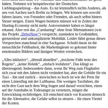
hätten. Nehmen wir beispielsweise der Deutschen
Lieblingsspielzeug – das Auto. Es tut letztendlich nichts Anderes, als
uns von Aachen nach Berlin zu bringen.
Wir können uns sowohl
fahren lassen, von Freunden oder Fremden, als auch selbst hinters
Steuer steigen. Einen Wagen besitzen müssen wir in Zeiten der
Sharing-Economy nicht mehr. Autovermieter haben es längst
erkannt. Aber erst das „Carsharing“ ohne feste Mietstationen (wie
das Projekt „
DriveNow“
) verspricht, zumindest in Großstädten,
grenzenlose und unkomplizierte Mobilität. Leider führt genau dieses
Versprechen manchmal in eine Sackgasse. Schuld daran ist die
menschliche Fehlbarkeit, die Marketingleute so gekonnt hinter
emotionalen Bildern und lässigen Worten verstecken.
„Alles inklusive“, „überall abstellen“, „trockene Füße trotz des
Regens“, „keine Hektik“, „einfach losfahren“. Das klingt so
überzeugend. Insbesondere dann, wenn Ihr Weg zum Flughafen
sich zwar mit den Jahren nicht verändert hat, aber die Gebühr für ein
Taxi – hin und zurück – inzwischen so hoch ist wie der Preis für
einen Linienflug mit der Lufthansa. Die wenigen Taxifahrer, die
nicht den Gast nach dem Weg fragen und darauf verzichten, einen
auf der Autobahn in Todesangst zu versetzen, mögen die
Entwicklung rechtfertigen. Ich entschied mich vor Kurzem dennoch
für die Alternative, die Gefahr selbst zu steuern – für einen Viertel
der Kosten.