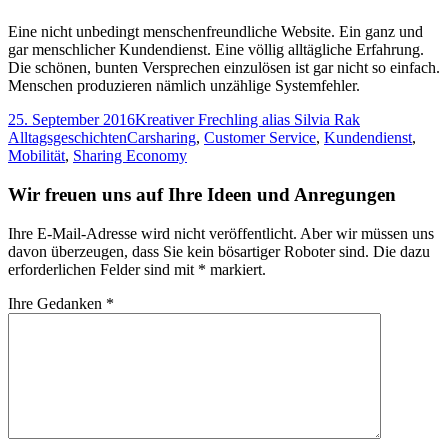
Eine nicht unbedingt menschenfreundliche Website. Ein ganz und
gar menschlicher Kundendienst. Eine völlig alltägliche Erfahrung.
Die schönen, bunten Versprechen einzulösen ist gar nicht so einfach.
Menschen produzieren nämlich unzählige Systemfehler.
Veröffentlicht
Autor
Kategorien
25. September 2016
Kreativer Frechling alias Silvia Rak
am
Tags
Alltagsgeschichten
Carsharing
,
Customer Service
,
Kundendienst
,
Mobilität
,
Sharing Economy
Wir freuen uns auf Ihre Ideen und Anregungen
Ihre E-Mail-Adresse wird nicht veröffentlicht. Aber wir müssen uns
davon überzeugen, dass Sie kein bösartiger Roboter sind.
Die dazu
erforderlichen Felder sind mit
*
markiert.
Ihre Gedanken
*