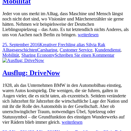
Mobilität
Jeder von uns merkt im Alltag, dass Maschine und Mensch längst
noch nicht dort sind, wo Visionäre und Märchenerzähler sie gerne
hätten. Nehmen wir beispielsweise der Deutschen
Lieblingsspielzeug – das Auto. Es tut letztendlich nichts Anderes, als
Das
uns von Aachen nach Berlin zu bringen.
weiterlesen
Versprechen
Veröffentlicht
Autor
Kategorien
25. September 2016
Kreativer Frechling alias Silvia Rak
von
am
Tags
Alltagsgeschichten
Carsharing
,
Customer Service
,
Kundendienst
,
grenzenloser
zu
Mobilität
,
Sharing Economy
Schreiben Sie einen Kommentar
Mobilität
Das
Versprec
von
Ausflug: DriveNow
grenzenl
Mobilität
1928, als das Unternehmen BMW in den Automobilbau einstieg,
waren Autos kostspielig. Die wenigen, die sie fuhren, galten in
Augen vieler, die es nicht taten, als exzentrisch. Seitdem veränderte
sich Jahrzehnt für Jahrzehnt die wirtschaftliche Lage der Nation und
mit ihr die Rolle des Automobils in der Gesellschaft. Aber ob
unerschwinglicher Traum, notwendiges Übel, Spielzeug oder
Statussymbol – die Grundfunktion des einstigen Wunderwerks auf
Ausflug:
vier Rädern blieb immer gleich.
weiterlesen
DriveNow