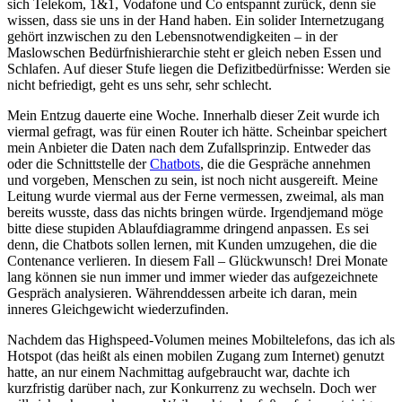
sich Telekom, 1&1, Vodafone und Co entspannt zurück, denn sie
wissen, dass sie uns in der Hand haben. Ein solider Internetzugang
gehört inzwischen zu den Lebensnotwendigkeiten – in der
Maslowschen Bedürfnishierarchie steht er gleich neben Essen und
Schlafen. Auf dieser Stufe liegen die Defizitbedürfnisse: Werden sie
nicht befriedigt, geht es uns sehr, sehr schlecht.
Mein Entzug dauerte eine Woche. Innerhalb dieser Zeit wurde ich
viermal gefragt, was für einen Router ich hätte. Scheinbar speichert
mein Anbieter die Daten nach dem Zufallsprinzip. Entweder das
oder die Schnittstelle der
Chatbots
, die die Gespräche annehmen
und vorgeben, Menschen zu sein, ist noch nicht ausgereift. Meine
Leitung wurde viermal aus der Ferne vermessen, zweimal, als man
bereits wusste, dass das nichts bringen würde. Irgendjemand möge
bitte diese stupiden Ablaufdiagramme dringend anpassen. Es sei
denn, die Chatbots sollen lernen, mit Kunden umzugehen, die die
Contenance verlieren. In diesem Fall – Glückwunsch! Drei Monate
lang können sie nun immer und immer wieder das aufgezeichnete
Gespräch analysieren. Währenddessen arbeite ich daran, mein
inneres Gleichgewicht wiederzufinden.
Nachdem das Highspeed-Volumen meines Mobiltelefons, das ich als
Hotspot (das heißt als einen mobilen Zugang zum Internet) genutzt
hatte, an nur einem Nachmittag aufgebraucht war, dachte ich
kurzfristig darüber nach, zur Konkurrenz zu wechseln. Doch wer