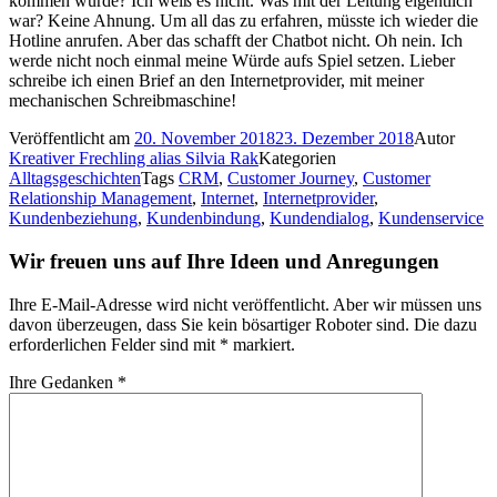
kommen würde? Ich weiß es nicht. Was mit der Leitung eigentlich
war? Keine Ahnung. Um all das zu erfahren, müsste ich wieder die
Hotline anrufen. Aber das schafft der Chatbot nicht. Oh nein. Ich
werde nicht noch einmal meine Würde aufs Spiel setzen. Lieber
schreibe ich einen Brief an den Internetprovider, mit meiner
mechanischen Schreibmaschine!
Veröffentlicht am
20. November 2018
23. Dezember 2018
Autor
Kreativer Frechling alias Silvia Rak
Kategorien
Alltagsgeschichten
Tags
CRM
,
Customer Journey
,
Customer
Relationship Management
,
Internet
,
Internetprovider
,
Kundenbeziehung
,
Kundenbindung
,
Kundendialog
,
Kundenservice
Wir freuen uns auf Ihre Ideen und Anregungen
Ihre E-Mail-Adresse wird nicht veröffentlicht. Aber wir müssen uns
davon überzeugen, dass Sie kein bösartiger Roboter sind.
Die dazu
erforderlichen Felder sind mit
*
markiert.
Ihre Gedanken
*