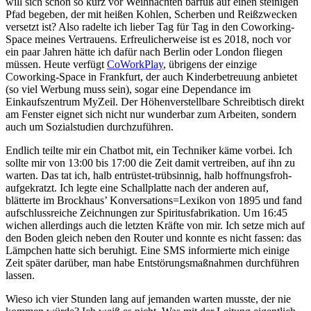
will sich schon so kurz vor Weihnachten barfuß auf einen steinigen
Pfad begeben, der mit heißen Kohlen, Scherben und Reißzwecken
versetzt ist? Also radelte ich lieber Tag für Tag in den Coworking-
Space meines Vertrauens. Erfreulicherweise ist es 2018, noch vor
ein paar Jahren hätte ich dafür nach Berlin oder London fliegen
müssen. Heute verfügt
CoWorkPlay
, übrigens der einzige
Coworking-Space in Frankfurt, der auch Kinderbetreuung anbietet
(so viel Werbung muss sein), sogar eine Dependance im
Einkaufszentrum MyZeil. Der Höhenverstellbare Schreibtisch direkt
am Fenster eignet sich nicht nur wunderbar zum Arbeiten, sondern
auch um Sozialstudien durchzuführen.
Endlich teilte mir ein Chatbot mit, ein Techniker käme vorbei. Ich
sollte mir von 13:00 bis 17:00 die Zeit damit vertreiben, auf ihn zu
warten. Das tat ich, halb entrüstet-trübsinnig, halb hoffnungsfroh-
aufgekratzt. Ich legte eine Schallplatte nach der anderen auf,
blätterte im Brockhaus’ Konversations=Lexikon von 1895 und fand
aufschlussreiche Zeichnungen zur Spiritusfabrikation. Um 16:45
wichen allerdings auch die letzten Kräfte von mir. Ich setze mich auf
den Boden gleich neben den Router und konnte es nicht fassen: das
Lämpchen hatte sich beruhigt. Eine SMS informierte mich einige
Zeit später darüber, man habe Entstörungsmaßnahmen durchführen
lassen.
Wieso ich vier Stunden lang auf jemanden warten musste, der nie