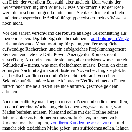
ein Dieb, der vor allem Zeit stahl, aber auch ein klein wenig der
Selbstbeherrschung und Würde. Dieses Vorkommnis ist der Rede
wert, denn schon morgen könnten auch Sie das Gleiche durchleben
und eine entsprechende Selbsthilfegruppe existiert meines Wissens
noch nicht.
Vor drei Jahren verschwand die robuste analoge Telefonleitung aus
meinem Leben. Digitale Signale übernahmen –
auf holprigem Wege
– die umfassende Verantwortung für gelungene Ferngespräche,
aufwendige Recherchen und ein erfolgreiches Projektmanagement.
Seitdem leuchtete die DSL-Power-Anzeige des Routers recht
zuverlässig. Ab und zu zuckte sie kurz, aber meistens war es nur ein
Schluckauf – nichts, was man übelnehmen müsste. Dann, an einem
sonnigen Nachmittag im sonst düsteren November, fing sie plötzlich
an, hektisch zu flimmern und hörte nicht mehr auf. Von einer
Sekunde auf die andere konnte ich weder Netflix mit neuen Daten
füttern noch meine ältesten Freunde anrufen, geschweige denn
arbeiten.
Niemand sollte Ryanair fliegen müssen. Niemand sollte einen Ofen,
in dem über eine Woche lang ein Kuchen vergessen wurde, von
Maden befreien müssen. Niemand sollte mit der Hotline seines
Internetanbieters telefonieren müssen. In Zeiten, in denen viele
Unternehmen behaupten,
von ihren Kunden besessen zu sein
und
manche sich tatsächlich Mühe geben, uns zufriedenzustellen, lehnen