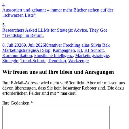
4.
Aussortiert und gebannt – immer mehr Bücher stehen auf der
„schwarzen Liste“
5.
Researchers Asked LLMs for Strategic Advice. They Got
“Trendslop” in Return.
Veröffentlicht
Autor
Kategorie
8. Juli 2026
9. Juli 2026
Kreativer Frechling alias Silvia Rak
am
Tags
Marketingstrategie
AI Slop
,
Kampagnen
,
KI
,
KI-Schrott
,
Kommunikation
,
künstliche Intelligenz
,
Marketingstrategie
,
Strategie
,
Trend-Schrott
,
Trendslop
,
Werkzeuge
Wir freuen uns auf Ihre Ideen und Anregungen
Ihre E-Mail-Adresse wird nicht veröffentlicht. Aber wir müssen uns
davon überzeugen, dass Sie kein bösartiger Roboter sind.
Die dazu
erforderlichen Felder sind mit
*
markiert.
Ihre Gedanken
*