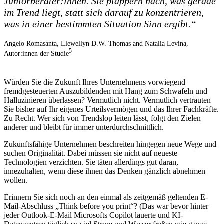
Juniorberater:innen. Sie plappern nach, was gerade
im Trend liegt, statt sich darauf zu konzentrieren,
was in einer bestimmten Situation Sinn ergibt.“
Angelo Romasanta, Llewellyn D.W. Thomas and Natalia Levina,
5
Autor:innen der Studie
Würden Sie die Zukunft Ihres Unternehmens vorwiegend
fremdgesteuerten Auszubildenden mit Hang zum Schwafeln und
Halluzinieren überlassen? Vermutlich nicht. Vermutlich vertrauten
Sie bisher auf Ihr eigenes Urteilsvermögen und das Ihrer Fachkräfte.
Zu Recht. Wer sich von Trendslop leiten lässt, folgt den Zielen
anderer und bleibt für immer unterdurchschnittlich.
Zukunftsfähige Unternehmen beschreiten hingegen neue Wege und
suchen Originalität. Dabei müssen sie nicht auf neueste
Technologien verzichten. Sie täten allerdings gut daran,
innezuhalten, wenn diese ihnen das Denken gänzlich abnehmen
wollen.
Erinnern Sie sich noch an den einmal als zeitgemäß geltenden E-
Mail-Abschluss „Think before you print“? (Das war bevor hinter
jeder Outlook-E-Mail Microsofts Copilot lauerte und KI-