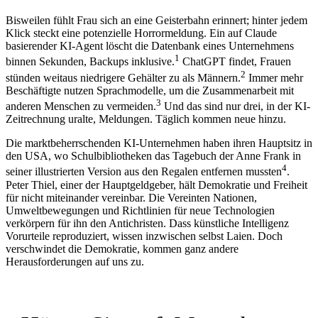
Bisweilen fühlt Frau sich an eine Geisterbahn erinnert; hinter jedem
Klick steckt eine potenzielle Horrormeldung. Ein auf Claude
basierender KI-Agent löscht die Datenbank eines Unternehmens
1
binnen Sekunden, Backups inklusive.
ChatGPT findet, Frauen
2
stünden weitaus niedrigere Gehälter zu als Männern.
Immer mehr
Beschäftigte nutzen Sprachmodelle, um die Zusammenarbeit mit
3
anderen Menschen zu vermeiden.
Und das sind nur drei, in der KI-
Zeitrechnung uralte, Meldungen. Täglich kommen neue hinzu.
Die marktbeherrschenden KI-Unternehmen haben ihren Hauptsitz in
den USA, wo Schulbibliotheken das Tagebuch der Anne Frank in
4
seiner illustrierten Version aus den Regalen entfernen mussten
.
Peter Thiel, einer der Hauptgeldgeber, hält Demokratie und Freiheit
für nicht miteinander vereinbar. Die Vereinten Nationen,
Umweltbewegungen und Richtlinien für neue Technologien
verkörpern für ihn den Antichristen. Dass künstliche Intelligenz
Vorurteile reproduziert, wissen inzwischen selbst Laien. Doch
verschwindet die Demokratie, kommen ganz andere
Herausforderungen auf uns zu.