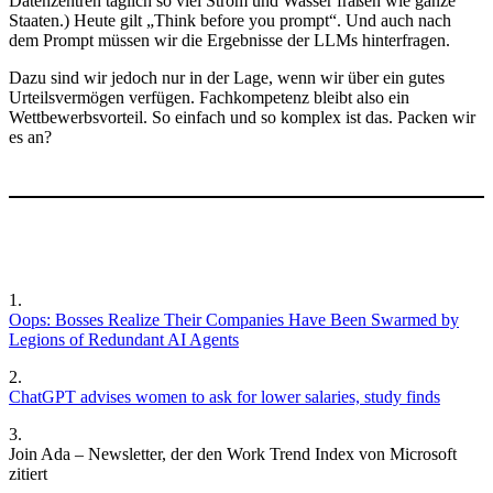
Datenzentren täglich so viel Strom und Wasser fraßen wie ganze
Staaten.) Heute gilt „Think before you prompt“. Und auch nach
dem Prompt müssen wir die Ergebnisse der LLMs hinterfragen.
Dazu sind wir jedoch nur in der Lage, wenn wir über ein gutes
Urteilsvermögen verfügen. Fachkompetenz bleibt also ein
Wettbewerbsvorteil. So einfach und so komplex ist das. Packen wir
es an?
1.
Oops: Bosses Realize Their Companies Have Been Swarmed by
Legions of Redundant AI Agents
2.
ChatGPT advises women to ask for lower salaries, study finds
3.
Join Ada – Newsletter, der den Work Trend Index von Microsoft
zitiert