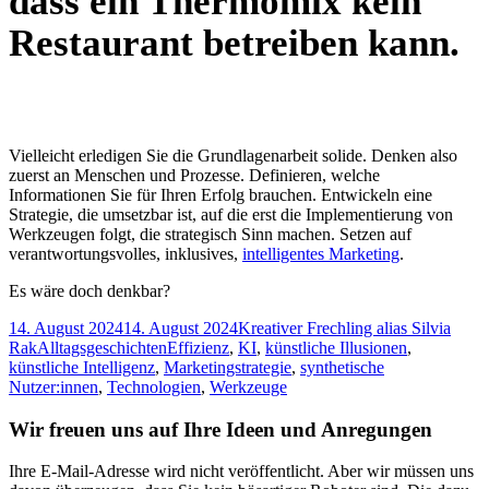
dass ein Thermomix kein
Restaurant betreiben kann.
Vielleicht erledigen Sie die Grundlagenarbeit solide. Denken also
zuerst an Menschen und Prozesse. Definieren, welche
Informationen Sie für Ihren Erfolg brauchen. Entwickeln eine
Strategie, die umsetzbar ist, auf die erst die Implementierung von
Werkzeugen folgt, die strategisch Sinn machen. Setzen auf
verantwortungsvolles, inklusives,
intelligentes Marketing
.
Es wäre doch denkbar?
Veröffentlicht
Autor
14. August 2024
14. August 2024
Kreativer Frechling alias Silvia
am
Kategorien
Tags
Rak
Alltagsgeschichten
Effizienz
,
KI
,
künstliche Illusionen
,
künstliche Intelligenz
,
Marketingstrategie
,
synthetische
Nutzer:innen
,
Technologien
,
Werkzeuge
Wir freuen uns auf Ihre Ideen und Anregungen
Ihre E-Mail-Adresse wird nicht veröffentlicht. Aber wir müssen uns