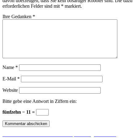
davon überzeugen, dass Sie kein bösartiger Roboter sind.
Die dazu
erforderlichen Felder sind mit
*
markiert.
Ihre Gedanken
*
Name
*
E-Mail
*
Website
Bitte gebe eine Antwort in Ziffern ein:
fünfzehn − 11 =
Beitragsnavigation
Vorheriger
Zurück
Ist es noch Suchmaschinenoptimierung oder schon