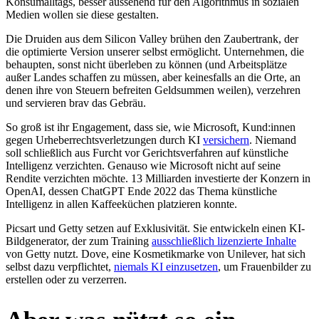
Konsumalltags, besser aussehend für den Algorithmus in sozialen
Medien wollen sie diese gestalten.
Die Druiden aus dem Silicon Valley brühen den Zaubertrank, der
die optimierte Version unserer selbst ermöglicht. Unternehmen, die
behaupten, sonst nicht überleben zu können (und Arbeitsplätze
außer Landes schaffen zu müssen, aber keinesfalls an die Orte, an
denen ihre von Steuern befreiten Geldsummen weilen), verzehren
und servieren brav das Gebräu.
So groß ist ihr Engagement, dass sie, wie Microsoft, Kund:innen
gegen Urheberrechtsverletzungen durch KI
versichern
. Niemand
soll schließlich aus Furcht vor Gerichtsverfahren auf künstliche
Intelligenz verzichten. Genauso wie Microsoft nicht auf seine
Rendite verzichten möchte. 13 Milliarden investierte der Konzern in
OpenAI, dessen ChatGPT Ende 2022 das Thema künstliche
Intelligenz in allen Kaffeeküchen platzieren konnte.
Picsart und Getty setzen auf Exklusivität. Sie entwickeln einen KI-
Bildgenerator, der zum Training
ausschließlich lizenzierte Inhalte
von Getty nutzt. Dove, eine Kosmetikmarke von Unilever, hat sich
selbst dazu verpflichtet,
niemals KI einzusetzen
, um Frauenbilder zu
erstellen oder zu verzerren.