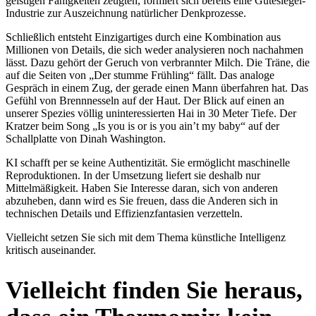
geistigen Fähigkeiten zeugten, formiert sich bereits eine Gütesiegel-
Industrie zur Auszeichnung natürlicher Denkprozesse.
Schließlich entsteht Einzigartiges durch eine Kombination aus
Millionen von Details, die sich weder analysieren noch nachahmen
lässt. Dazu gehört der Geruch von verbrannter Milch. Die Träne, die
auf die Seiten von „Der stumme Frühling“ fällt. Das analoge
Gespräch in einem Zug, der gerade einen Mann überfahren hat. Das
Gefühl von Brennnesseln auf der Haut. Der Blick auf einen an
unserer Spezies völlig uninteressierten Hai in 30 Meter Tiefe. Der
Kratzer beim Song „Is you is or is you ain’t my baby“ auf der
Schallplatte von Dinah Washington.
KI schafft per se keine Authentizität. Sie ermöglicht maschinelle
Reproduktionen. In der Umsetzung liefert sie deshalb nur
Mittelmäßigkeit. Haben Sie Interesse daran, sich von anderen
abzuheben, dann wird es Sie freuen, dass die Anderen sich in
technischen Details und Effizienzfantasien verzetteln.
Vielleicht setzen Sie sich mit dem Thema künstliche Intelligenz
kritisch auseinander.
Vielleicht finden Sie heraus,