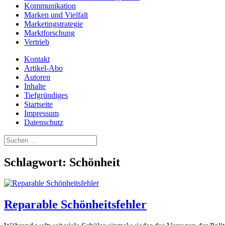
Kommunikation
Marken und Vielfalt
Marketingstrategie
Marktforschung
Vertrieb
Kontakt
Artikel-Abo
Autoren
Inhalte
Tiefgründiges
Startseite
Impressum
Datenschutz
Suchen
nach:
Schlagwort:
Schönheit
Reparable Schön­heits­feh­ler