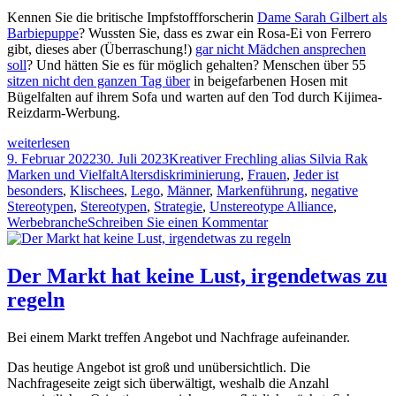
Kennen Sie die britische Impfstoffforscherin
Dame Sarah Gilbert als
Barbiepuppe
? Wussten Sie, dass es zwar ein Rosa-Ei von Ferrero
gibt, dieses aber (Überraschung!)
gar nicht Mädchen ansprechen
soll
? Und hätten Sie es für möglich gehalten? Menschen über 55
sitzen nicht den ganzen Tag über
in beigefarbenen Hosen mit
Bügelfalten auf ihrem Sofa und warten auf den Tod durch Kijimea-
Reizdarm-Werbung.
Neu:
weiterlesen
Jetzt
Veröffentlicht
Autor
Kate
9. Februar 2022
30. Juli 2023
Kreativer Frechling alias Silvia Rak
ohne
am
Tags
Marken und Vielfalt
Altersdiskriminierung
,
Frauen
,
Jeder ist
negative
besonders
,
Klischees
,
Lego
,
Männer
,
Markenführung
,
negative
Stereotypen
Stereotypen
,
Stereotypen
,
Strategie
,
Unstereotype Alliance
,
zu
Werbebranche
Schreiben Sie einen Kommentar
Neu:
Jetzt
ohne
Der Markt hat keine Lust, irgendetwas zu
negative
regeln
Stereotypen
Bei einem Markt treffen Angebot und Nachfrage aufeinander.
Das heutige Angebot ist groß und unübersichtlich. Die
Nachfrageseite zeigt sich überwältigt, weshalb die Anzahl