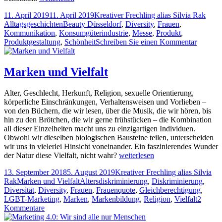
Schön­heits­feh­ler
Veröffentlicht
Autor
Kate
11. April 2019
11. April 2019
Kreativer Frechling alias Silvia Rak
am
Tags
Alltagsgeschichten
Beauty Düsseldorf
,
Diversity
,
Frauen
,
Kommunikation
,
Konsumgüterindustrie
,
Messe
,
Produkt
,
zu
Produktgestaltung
,
Schönheit
Schreiben Sie einen Kommentar
Reparab
Schön­
heits­
Marken und Vielfalt
feh­
ler
Alter, Geschlecht, Herkunft, Religion, sexuelle Orientierung,
körperliche Einschränkungen, Verhaltensweisen und Vorlieben –
von den Büchern, die wir lesen, über die Musik, die wir hören, bis
hin zu den Brötchen, die wir gerne frühstücken – die Kombination
all dieser Einzelheiten macht uns zu einzigartigen Individuen.
Obwohl wir dieselben biologischen Bausteine teilen, unterscheiden
wir uns in vielerlei Hinsicht voneinander. Ein faszinierendes Wunder
Marken
der Natur diese Vielfalt, nicht wahr?
weiterlesen
und
Veröffentlicht
Autor
13. September 2018
5. August 2019
Kreativer Frechling alias Silvia
Vielfalt
am
Kategorien
Tags
Rak
Marken und Vielfalt
Altersdiskriminierung
,
Diskriminierung
,
Diversität
,
Diversity
,
Frauen
,
Frauenquote
,
Gleichberechtigung
,
LGBT-Marketing
,
Marken
,
Markenbildung
,
Religion
,
Vielfalt
2
zu
Kommentare
Marken