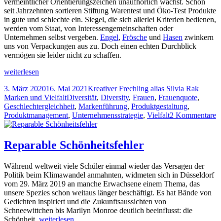
vermeintlicher Orientierungszeichen unaufhörlich wächst. Schon
seit Jahrzehnten sortieren Stiftung Warentest und Öko-Test Produkte
in gute und schlechte ein. Siegel, die sich allerlei Kriterien bedienen,
werden vom Staat, von Interessengemeinschaften oder
Unternehmen selbst vergeben.
Engel
,
Frösche
und
Hasen
zwinkern
uns von Verpackungen aus zu. Doch einen echten Durchblick
vermögen sie leider nicht zu schaffen.
Der
weiterlesen
Markt
Veröffentlicht
Autor
Katego
3. März 2020
16. Mai 2021
Kreativer Frechling alias Silvia Rak
hat
am
Tags
Marken und Vielfalt
Diversität
,
Diversity
,
Frauen
,
Frauenquote
,
keine
Geschlechtergleichheit
,
Markenführung
,
Produktgestaltung
,
Lust,
z
Produktmanagement
,
Unternehmensstrategie
,
Vielfalt
2 Kommentare
irgendetwas
D
zu
M
regeln
h
Reparable Schön­heits­feh­ler
k
L
Während weltweit viele Schüler einmal wieder das Versagen der
i
Politik beim Klimawandel anmahnten, widmeten sich in Düsseldorf
z
vom 29. März 2019 an manche Erwachsene einem Thema, das
r
unsere Spezies schon weitaus länger beschäftigt. Es hat Bände von
Gedichten inspiriert und die Zukunftsaussichten von
Schneewittchen bis Marilyn Monroe deutlich beeinflusst: die
Reparable
Schönheit.
weiterlesen