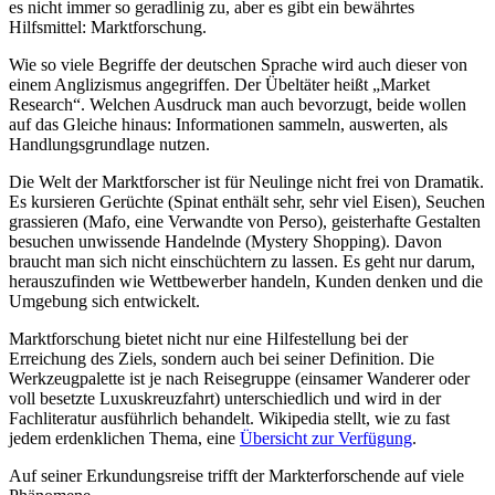
es nicht immer so geradlinig zu, aber es gibt ein bewährtes
Hilfsmittel: Marktforschung.
Wie so viele Begriffe der deutschen Sprache wird auch dieser von
einem Anglizismus angegriffen. Der Übeltäter heißt „Market
Research“. Welchen Ausdruck man auch bevorzugt, beide wollen
auf das Gleiche hinaus: Informationen sammeln, auswerten, als
Handlungsgrundlage nutzen.
Die Welt der Marktforscher ist für Neulinge nicht frei von Dramatik.
Es kursieren Gerüchte (Spinat enthält sehr, sehr viel Eisen), Seuchen
grassieren (Mafo, eine Verwandte von Perso), geisterhafte Gestalten
besuchen unwissende Handelnde (Mystery Shopping). Davon
braucht man sich nicht einschüchtern zu lassen. Es geht nur darum,
herauszufinden wie Wettbewerber handeln, Kunden denken und die
Umgebung sich entwickelt.
Marktforschung bietet nicht nur eine Hilfestellung bei der
Erreichung des Ziels, sondern auch bei seiner Definition. Die
Werkzeugpalette ist je nach Reisegruppe (einsamer Wanderer oder
voll besetzte Luxuskreuzfahrt) unterschiedlich und wird in der
Fachliteratur ausführlich behandelt. Wikipedia stellt, wie zu fast
jedem erdenklichen Thema, eine
Übersicht zur Verfügung
.
Auf seiner Erkundungsreise trifft der Markterforschende auf viele