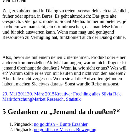
Zeit ist Geld
Zeit, zuzuhören und in Dialog zu treten, verwandelt sich tatsächlich,
früher oder später, in Bares. Es geht altmodisch: Das gute alte
Gespräch. Oder ganz modern: Social Media. Immerhin bietet es, je
nachdem wo man steht, ein Grundrauschen, das man leise hören
und für sich auswerten kann. Wenn man mag und genügend
Ressourcen zu Verfügung hat, funktioniert auch der Dialog online.
Also, bevor sie mit einem neuen Unternehmen, Produkt oder einer
anderen kommerziellen Aktivität anfangen, warum nicht fragen: Ist
jemand überhaupt da draußen? Wenn ja, wie sieht er aus? Was will
er? Warum sollte er es von mir kaufen und nicht von den anderen?
Aber bitte nicht vergessen: Wenn sie all die Antworten gefunden
haben, machen Sie etwas daraus. Sonst war die Reise umsonst.
Veröffentlicht
Autor
Kateg
29. Mai 2011
30. März 2015
Kreativer Frechling alias Silvia Rak
am
Tags
Marktforschung
Market Research
,
Statistik
5 Gedanken zu „Jemand da draußen?“
Pingback:
no goldfish » Bunte Erzähler
Pingback:
no goldfish » Massen: Bewegung