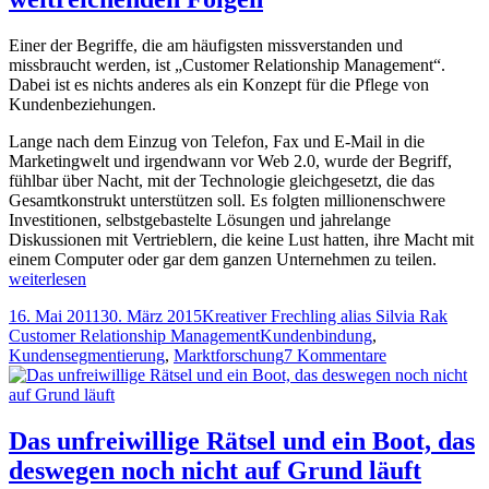
bedeutenden
Kleinigkeiten
Einer der Begriffe, die am häufigsten missverstanden und
missbraucht werden, ist „Customer Relationship Management“.
Dabei ist es nichts anderes als ein Konzept für die Pflege von
Kundenbeziehungen.
Lange nach dem Einzug von Telefon, Fax und E-Mail in die
Marketingwelt und irgendwann vor Web 2.0, wurde der Begriff,
fühlbar über Nacht, mit der Technologie gleichgesetzt, die das
Gesamtkonstrukt unterstützen soll. Es folgten millionenschwere
Investitionen, selbstgebastelte Lösungen und jahrelange
Diskussionen mit Vertrieblern, die keine Lust hatten, ihre Macht mit
Ein
einem Computer oder gar dem ganzen Unternehmen zu teilen.
missver
weiterlesen
Konzep
Veröffentlicht
Autor
Kateg
16. Mai 2011
30. März 2015
Kreativer Frechling alias Silvia Rak
mit
am
Tags
Customer Relationship Management
Kundenbindung
,
weitrei
zu
Kundensegmentierung
,
Marktforschung
7 Kommentare
Folgen
Ein
missverstande
Konzept
mit
Das unfreiwillige Rätsel und ein Boot, das
weitreichende
deswegen noch nicht auf Grund läuft
Folgen