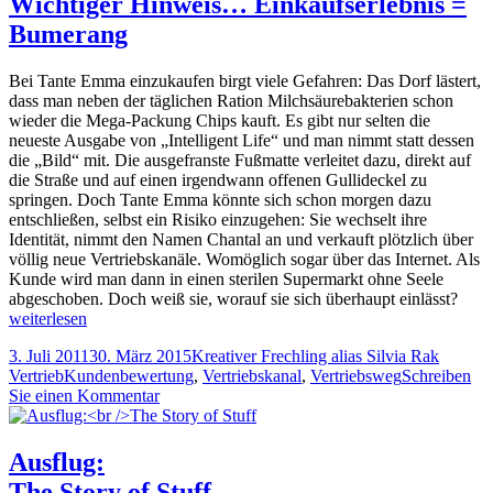
Wichtiger Hinweis… Einkaufserlebnis =
Bumerang
Bei Tante Emma einzukaufen birgt viele Gefahren: Das Dorf lästert,
dass man neben der täglichen Ration Milchsäurebakterien schon
wieder die Mega-Packung Chips kauft. Es gibt nur selten die
neueste Ausgabe von „Intelligent Life“ und man nimmt statt dessen
die „Bild“ mit. Die ausgefranste Fußmatte verleitet dazu, direkt auf
die Straße und auf einen irgendwann offenen Gullideckel zu
springen. Doch Tante Emma könnte sich schon morgen dazu
entschließen, selbst ein Risiko einzugehen: Sie wechselt ihre
Identität, nimmt den Namen Chantal an und verkauft plötzlich über
völlig neue Vertriebskanäle. Womöglich sogar über das Internet. Als
Kunde wird man dann in einen sterilen Supermarkt ohne Seele
Wich
abgeschoben. Doch weiß sie, worauf sie sich überhaupt einlässt?
Hin
weiterlesen
Einka
Veröffentlicht
Autor
Kategor
3. Juli 2011
30. März 2015
Kreativer Frechling alias Silvia Rak
=
am
Tags
Vertrieb
Kundenbewertung
,
Vertriebskanal
,
Vertriebsweg
Schreiben
Bume
zu
Sie einen Kommentar
Wichtiger
Hinweis…
Einkaufserlebnis
Ausflug:
=
The Story of Stuff