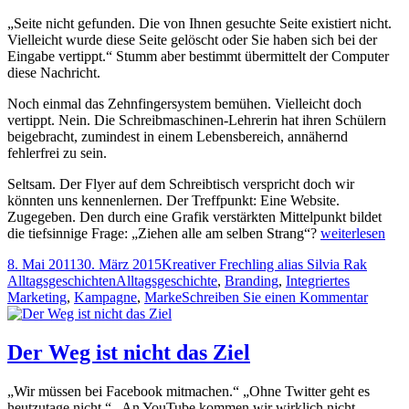
„Seite nicht gefunden. Die von Ihnen gesuchte Seite existiert nicht.
Vielleicht wurde diese Seite gelöscht oder Sie haben sich bei der
Eingabe vertippt.“ Stumm aber bestimmt übermittelt der Computer
diese Nachricht.
Noch einmal das Zehnfingersystem bemühen. Vielleicht doch
vertippt. Nein. Die Schreibmaschinen-Lehrerin hat ihren Schülern
beigebracht, zumindest in einem Lebensbereich, annähernd
fehlerfrei zu sein.
Seltsam. Der Flyer auf dem Schreibtisch verspricht doch wir
könnten uns kennenlernen. Der Treffpunkt: Eine Website.
Zugegeben. Den durch eine Grafik verstärkten Mittelpunkt bildet
Das
die tiefsinnige Frage: „Ziehen alle am selben Strang“?
weiterlesen
unfreiwillige
Veröffentlicht
Autor
Katego
8. Mai 2011
30. März 2015
Kreativer Frechling alias Silvia Rak
Rätsel
am
Tags
Alltagsgeschichten
Alltagsgeschichte
,
Branding
,
Integriertes
und
zu
Marketing
,
Kampagne
,
Marke
Schreiben Sie einen Kommentar
ein
Das
Boot,
unfreiw
das
Rätsel
deswegen
Der Weg ist nicht das Ziel
und
noch
ein
nicht
„Wir müssen bei Facebook mitmachen.“ „Ohne Twitter geht es
Boot,
auf
heutzutage nicht.“ „An YouTube kommen wir wirklich nicht