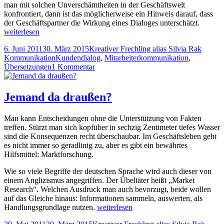
man mit solchen Unverschämtheiten in der Geschäftswelt
konfrontiert, dann ist das möglicherweise ein Hinweis darauf, dass
Wenn
der Geschäftspartner die Wirkung eines Dialoges unterschätzt.
eine
weiterlesen
Kette
Veröffentlicht
Autor
Katego
6. Juni 2011
30. März 2015
Kreativer Frechling alias Silvia Rak
zerbrich
am
Tags
Kommunikation
Kundendialog
,
Mitarbeiterkommunikation
,
beginnt
zu
Übersetzungen
1 Kommentar
ein
Wenn
Monolo
eine
Kette
Jemand da draußen?
zerbricht,
beginnt
Man kann Entscheidungen ohne die Unterstützung von Fakten
ein
treffen. Stürzt man sich kopfüber in sechzig Zentimeter tiefes Wasser
Monolog
sind die Konsequenzen recht überschaubar. Im Geschäftsleben geht
es nicht immer so geradlinig zu, aber es gibt ein bewährtes
Hilfsmittel: Marktforschung.
Wie so viele Begriffe der deutschen Sprache wird auch dieser von
einem Anglizismus angegriffen. Der Übeltäter heißt „Market
Research“. Welchen Ausdruck man auch bevorzugt, beide wollen
auf das Gleiche hinaus: Informationen sammeln, auswerten, als
Jemand
Handlungsgrundlage nutzen.
weiterlesen
da
Veröffentlicht
Autor
Kateg