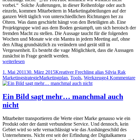
das
Grund
vorbei.“ Solche Äußerungen, in dieser Reihenfolge oder auch
deswe
läuft
einzeln, kommen Mitarbeitern in Marketingabteilungen auf der
noch
ganzen Welt täglich von unterschiedlichen Richtungen her zu
nicht
Ohren. Was dann geschieht hängt von den Beteiligten ab. Eine
auf
Projektgruppe wird aus dem Boden gestampft, um sich heroisch der
Grund
fremden Macht zu stellen. Die Aussage taucht für die folgenden
läuft
Wochen und Monate wie ein Mantra in jedem Meeting auf, ohne
den Alltag grundsätzlich zu verändern und gerät still in
Vergessenheit. Es besteht die vage Möglichkeit, dass die Aussagen
zunächst in Frage gestellt werden.
Der
weiterlesen
Weg
Veröffentlicht
Autor
Katego
1. Mai 2011
30. März 2015
Kreativer Frechling alias Silvia Rak
ist
am
Tags
zu
Marketingstrategie
Marketingplan
,
Tools
,
Werkzeuge
4 Kommentare
nicht
De
das
W
Ziel
ist
Ein Bild sagt mehr… manchmal auch
ni
nicht
da
Zi
Mitarbeiter transportieren die Werte einer Marke genauso wie ein
Produkt oder der damit verbundene Service. Und dennoch, kein
Gebiet wird so sehr vernachlässigt wie das Aushängeschild des
Unternehmens. Nicht erst seit der Erfindung der Digitalkamera