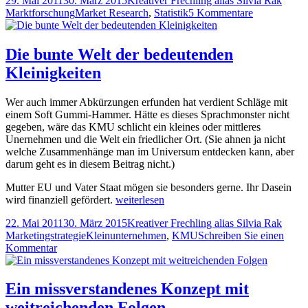
29. Mai 2011
30. März 2015
Kreativer Frechling alias Silvia Rak
draußen?
am
Tags
zu
Marktforschung
Market Research
,
Statistik
5 Kommentare
Jemand
da
draußen?
Die bunte Welt der bedeutenden
Kleinigkeiten
Wer auch immer Abkürzungen erfunden hat verdient Schläge mit
einem Soft Gummi-Hammer. Hätte es dieses Sprachmonster nicht
gegeben, wäre das KMU schlicht ein kleines oder mittleres
Unernehmen und die Welt ein friedlicher Ort. (Sie ahnen ja nicht
welche Zusammenhänge man im Universum entdecken kann, aber
darum geht es in diesem Beitrag nicht.)
Mutter EU und Vater Staat mögen sie besonders gerne. Ihr Dasein
Die
wird finanziell gefördert.
weiterlesen
bunte
Veröffentlicht
Autor
Kateg
22. Mai 2011
30. März 2015
Kreativer Frechling alias Silvia Rak
Welt
am
Tags
Marketingstrategie
Kleinunternehmen
,
KMU
Schreiben Sie einen
der
zu
Kommentar
bedeutenden
Die
Kleinigkeiten
bunte
Welt
Ein missverstandenes Konzept mit
der
weitreichenden Folgen