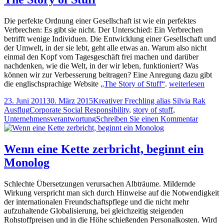
Bumerang
Die perfekte Ordnung einer Gesellschaft ist wie ein perfektes
Verbrechen: Es gibt sie nicht. Der Unterschied: Ein Verbrechen
betrifft wenige Individuen. Die Entwicklung einer Gesellschaft und
der Umwelt, in der sie lebt, geht alle etwas an. Warum also nicht
einmal den Kopf vom Tagesgeschäft frei machen und darüber
nachdenken, wie die Welt, in der wir leben, funktioniert? Was
können wir zur Verbesserung beitragen? Eine Anregung dazu gibt
Ausflug:
die englischsprachige Website
„The Story of Stuff“
.
weiterlesen
The
Veröffentlicht
Autor
Kateg
23. Juni 2011
30. März 2015
Kreativer Frechling alias Silvia Rak
Story
am
Tags
Ausflug
Corporate Social Responsibility
,
story of stuff
,
of
zu
Unternehmensverantwortung
Schreiben Sie einen Kommentar
Stuff
Ausflug
The
Story
Wenn eine Kette zerbricht, beginnt ein
of
Monolog
Stuff
Schlechte Übersetzungen verursachen Albträume. Mildernde
Wirkung verspricht man sich durch Hinweise auf die Notwendigkeit
der internationalen Freundschaftspflege und die nicht mehr
aufzuhaltende Globalisierung, bei gleichzeitig steigenden
Rohstoffpreisen und in die Höhe schießenden Personalkosten. Wird