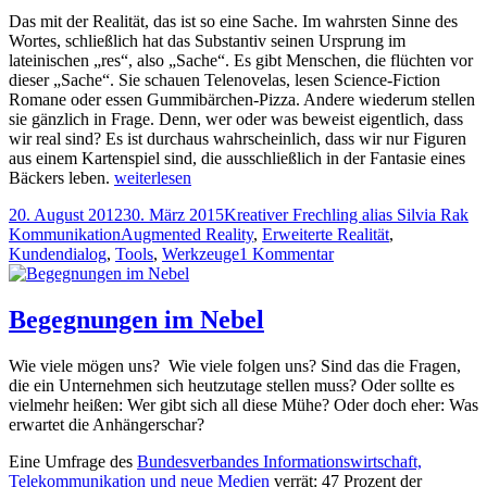
Das mit der Realität, das ist so eine Sache. Im wahrsten Sinne des
Wortes, schließlich hat das Substantiv seinen Ursprung im
lateinischen „res“, also „Sache“. Es gibt Menschen, die flüchten vor
dieser „Sache“. Sie schauen Telenovelas, lesen Science-Fiction
Romane oder essen Gummibärchen-Pizza. Andere wiederum stellen
sie gänzlich in Frage. Denn, wer oder was beweist eigentlich, dass
wir real sind? Es ist durchaus wahrscheinlich, dass wir nur Figuren
aus einem Kartenspiel sind, die ausschließlich in der Fantasie eines
Erweiterte
Bäckers leben.
weiterlesen
Realität
Veröffentlicht
Autor
Ka
20. August 2012
30. März 2015
Kreativer Frechling alias Silvia Rak
am
Tags
Kommunikation
Augmented Reality
,
Erweiterte Realität
,
zu
Kundendialog
,
Tools
,
Werkzeuge
1 Kommentar
Erweiterte
Realität
Begegnungen im Nebel
Wie viele mögen uns? Wie viele folgen uns? Sind das die Fragen,
die ein Unternehmen sich heutzutage stellen muss? Oder sollte es
vielmehr heißen: Wer gibt sich all diese Mühe? Oder doch eher: Was
erwartet die Anhängerschar?
Eine Umfrage des
Bundesverbandes Informationswirtschaft,
Telekommunikation und neue Medien
verrät: 47 Prozent der