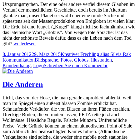
Ursprungsmythen. Der eine oder andere verfiel diesem Glauben im
Verlauf der menschlichen Geschichte, doch bereits im Altertum
glaubte man, unser Planet sei wohl eher eine runde Sache und
spätestens seit der Massenproduktion von Erdgloben ist vielen klar:
Die Erde ist eine Kugel. („Kugel“ klingt nicht so fachmännisch wie
das lateinische Wort „Globus“. Von wegen tote Sprache: Ist das
nicht der schönste Beweis dafür, dass es ein Leben nach dem Tod
Globale
gibt?
weiterlesen
Plattitüden
Veröffentlicht
Autor
Kate
8. Januar 2012
29. März 2015
Kreativer Frechling alias Silvia Rak
am
Tags
Kommunikation
Bildsprache
,
Fotos
,
Globus
,
Illustration
,
zu
Kundendialog
,
Logo
Schreiben Sie einen Kommentar
Globale
Plattitüden
Die Anderen
Licht, das von der Hose, die man gerade anprobiert, ablenkt, weil
man im Spiegel einen äußerst blassen Zombie erblickt hat.
Schnaufende Verkäufer, die von Blasen an ihren Füßen erzählen.
Dreckige Böden, die vermuten lassen, PETA rette jetzt auch
Wollmäuse. Hässliche Regale. Falsche Münzen. Unfreundliche
Preise. Viele Gründe können an einem altmodischen Point of Sale
zum Abbruch des beabsichtigten Kaufes führen. (Altmodische
Verkaufsorte sind solche, die weder eine mobile noch stationäre