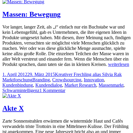
Die
erste
ernsthafte
Massen: Bewegung
Unterhaltung
Vor langer, langer Zeit, als „i“ einfach nur ein Buchstabe war und
kein Lebensgefühl, gab es Unternehmen, die ihre eigenen Ideen in
Produkte umgesetzt haben. Mit diesen, ihrer Meinung nach, findigen
Produkten, versuchten sie möglichst viele Menschen glücklich zu
machen. Wer oder was diese glückliche Menge ausmachte, spielte
keine allzu große Rolle. Die einzelnen Teilchen der Masse waren in
aller Welt verstreut und einander fern. Wenn die Menschen über ein
Massen:
Produkt sprachen, dann taten sie das in kleinen Kreisen.
weiterlesen
Bewegung
Veröffentlicht
Autor
Kateg
1. April 2012
29. März 2015
Kreativer Frechling alias Silvia Rak
am
Tags
Marktforschung
Branding
,
Crowdsourcing
,
Innovation
,
Kundenbindung
,
Kundendialog
,
Market Research
,
Massenmarkt
,
zu
Schwarmintelligenz
1 Kommentar
Massen:
Bewegung
Akte X
Zarte Sonnenstrahlen erwärmen die wintermüde Haut und Cafés
verwandeln triste Trottoirs in eine Mittelmeer-Kulisse. Der Frühling
ist angekommen. Eine neue Jahreszeit bricht also an und immer