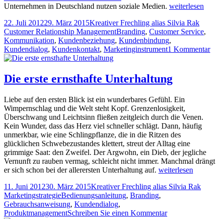
Begegnungen
Unternehmen in Deutschland nutzen soziale Medien.
weiterlesen
im
Veröffentlicht
Autor
Kateg
22. Juli 2012
29. März 2015
Kreativer Frechling alias Silvia Rak
Nebel
am
Tags
Customer Relationship Management
Branding
,
Customer Service
,
Kommunikation
,
Kundenbeziehung
,
Kundenbindung
,
zu
Kundendialog
,
Kundenkontakt
,
Marketinginstrument
1 Kommentar
Be
im
Ne
Die erste ernsthafte Unterhaltung
Liebe auf den ersten Blick ist ein wunderbares Gefühl. Ein
Wimpernschlag und die Welt steht Kopf. Grenzenlosigkeit,
Überschwang und Leichtsinn fließen zeitgleich durch die Venen.
Kein Wunder, dass das Herz viel schneller schlägt. Dann, häufig
unmerkbar, wie eine Schlingpflanze, die in die Ritzen des
glücklichen Schwebezustandes klettert, streut der Alltag eine
grimmige Saat: den Zweifel. Der Argwohn, ein Dieb, der jegliche
Vernunft zu rauben vermag, schleicht nicht immer. Manchmal drängt
Die
er sich schon bei der allerersten Unterhaltung auf.
weiterlesen
erste
Veröffentlicht
Autor
Kateg
11. Juni 2012
30. März 2015
Kreativer Frechling alias Silvia Rak
ernsthafte
am
Tags
Marketingstrategie
Bedienungsanleitung
,
Branding
,
Unterhaltung
Gebrauchsanweisung
,
Kundendialog
,
zu
Produktmanagement
Schreiben Sie einen Kommentar