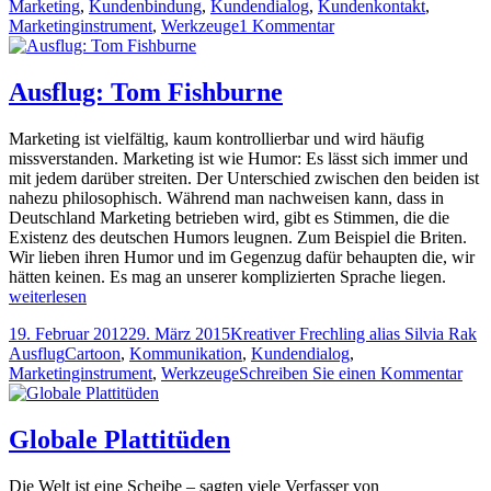
Marketing
,
Kundenbindung
,
Kundendialog
,
Kundenkontakt
,
zu
Marketinginstrument
,
Werkzeuge
1 Kommentar
Ignoranz
ist
ein
Ausflug: Tom Fishburne
einschneidiges
Schwert
Marketing ist vielfältig, kaum kontrollierbar und wird häufig
missverstanden. Marketing ist wie Humor: Es lässt sich immer und
mit jedem darüber streiten. Der Unterschied zwischen den beiden ist
nahezu philosophisch. Während man nachweisen kann, dass in
Deutschland Marketing betrieben wird, gibt es Stimmen, die die
Existenz des deutschen Humors leugnen. Zum Beispiel die Briten.
Wir lieben ihren Humor und im Gegenzug dafür behaupten die, wir
Ausflu
hätten keinen. Es mag an unserer komplizierten Sprache liegen.
Tom
weiterlesen
Fishbu
Veröffentlicht
Autor
Ka
19. Februar 2012
29. März 2015
Kreativer Frechling alias Silvia Rak
am
Tags
Ausflug
Cartoon
,
Kommunikation
,
Kundendialog
,
zu
Marketinginstrument
,
Werkzeuge
Schreiben Sie einen Kommentar
Aus
To
Fis
Globale Plattitüden
Die Welt ist eine Scheibe – sagten viele Verfasser von