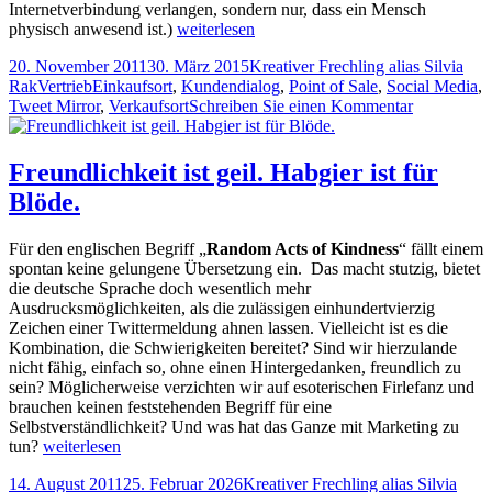
Internetverbindung verlangen, sondern nur, dass ein Mensch
Die
physisch anwesend ist.)
weiterlesen
Anderen
Veröffentlicht
Autor
20. November 2011
30. März 2015
Kreativer Frechling alias Silvia
am
Kategorien
Tags
Rak
Vertrieb
Einkaufsort
,
Kundendialog
,
Point of Sale
,
Social Media
,
zu
Tweet Mirror
,
Verkaufsort
Schreiben Sie einen Kommentar
Die
Anderen
Freundlichkeit ist geil. Habgier ist für
Blöde.
Für den englischen Begriff „
Random Acts of Kindness
“ fällt einem
spontan keine gelungene Übersetzung ein. Das macht stutzig, bietet
die deutsche Sprache doch wesentlich mehr
Ausdrucksmöglichkeiten, als die zulässigen einhundertvierzig
Zeichen einer Twittermeldung ahnen lassen. Vielleicht ist es die
Kombination, die Schwierigkeiten bereitet? Sind wir hierzulande
nicht fähig, einfach so, ohne einen Hintergedanken, freundlich zu
sein? Möglicherweise verzichten wir auf esoterischen Firlefanz und
brauchen keinen feststehenden Begriff für eine
Selbstverständlichkeit? Und was hat das Ganze mit Marketing zu
Freundlichkeit
tun?
weiterlesen
ist
Veröffentlicht
Autor
14. August 2011
25. Februar 2026
Kreativer Frechling alias Silvia
geil.