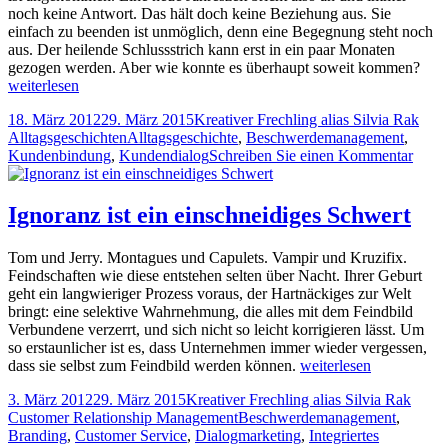
noch keine Antwort. Das hält doch keine Beziehung aus. Sie
einfach zu beenden ist unmöglich, denn eine Begegnung steht noch
aus. Der heilende Schlussstrich kann erst in ein paar Monaten
Akt
gezogen werden. Aber wie konnte es überhaupt soweit kommen?
X
weiterlesen
Veröffentlicht
Autor
Kate
18. März 2012
29. März 2015
Kreativer Frechling alias Silvia Rak
am
Tags
Alltagsgeschichten
Alltagsgeschichte
,
Beschwerdemanagement
,
zu
Kundenbindung
,
Kundendialog
Schreiben Sie einen Kommentar
Akte
X
Ignoranz ist ein einschneidiges Schwert
Tom und Jerry. Montagues und Capulets. Vampir und Kruzifix.
Feindschaften wie diese entstehen selten über Nacht. Ihrer Geburt
geht ein langwieriger Prozess voraus, der Hartnäckiges zur Welt
bringt: eine selektive Wahrnehmung, die alles mit dem Feindbild
Verbundene verzerrt, und sich nicht so leicht korrigieren lässt. Um
so erstaunlicher ist es, dass Unternehmen immer wieder vergessen,
Ignoranz
dass sie selbst zum Feindbild werden können.
weiterlesen
ist
Veröffentlicht
Autor
Kateg
3. März 2012
29. März 2015
Kreativer Frechling alias Silvia Rak
ein
am
Tags
Customer Relationship Management
Beschwerdemanagement
,
einschneidiges
Branding
,
Customer Service
,
Dialogmarketing
,
Integriertes
Schwert